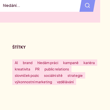
ŠTÍTKY
AI
brand
hledám práci
kampaně
kariéra
kreativita
PR
public relations
slovníček pozic
sociální sítě
strategie
výkonnostní marketing
vzdělávání