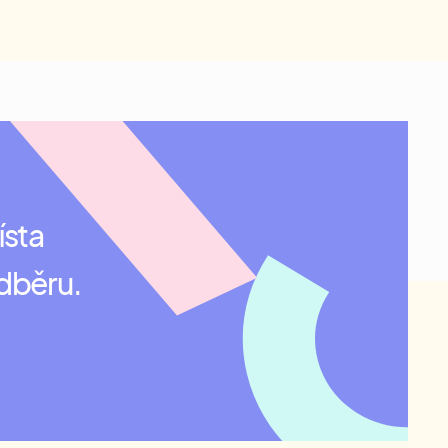
ísta
odběru.