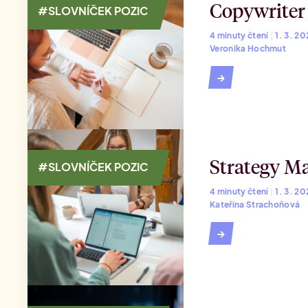
Copywriter
#SLOVNÍČEK POZIC
4 minuty čtení
|
1. 3. 2
Veronika Hochmut
→
Strategy M
#SLOVNÍČEK POZIC
4 minuty čtení
|
1. 3. 2
Kateřina Strachoňová
→