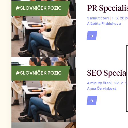
PR Specialis
#SLOVNÍČEK POZIC
5 minut čtení
|
1. 3. 20
Alžběta Fridrichová
→
SEO Special
#SLOVNÍČEK POZIC
4 minuty čtení
|
29. 2. 
Anna Červinková
→