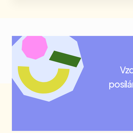
Vzd
posílá