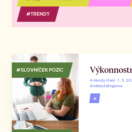
ma
Přehled Akademií
#TRENDY
Výkonnostn
#SLOVNÍČEK POZIC
4 minuty čtení
|
1. 3. 2
Andrea Zelingrová
→