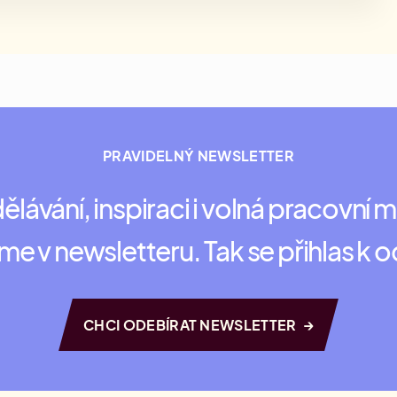
PRAVIDELNÝ NEWSLETTER
ělávání, inspiraci i volná pracovní m
me v newsletteru. Tak se přihlas k 
→
CHCI ODEBÍRAT NEWSLETTER