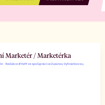
rketingu
í Marketér / Marketérka
024
|
Redakce #HzM ve spolupráci se Zuzanou Vyhnánkovou,