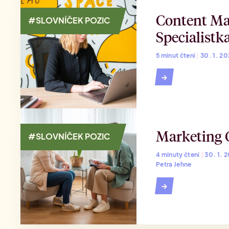
Content Mar
#SLOVNÍČEK POZIC
Specialistk
5 minut čtení
|
30. 1. 2
→
Marketing G
#SLOVNÍČEK POZIC
4 minuty čtení
|
30. 1. 
Petra Jehne
→