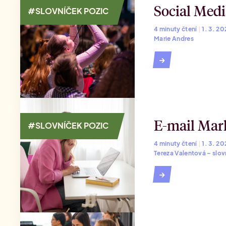
Social Media
#SLOVNÍČEK POZIC
4 minuty čtení
|
1. 3. 2
Marie Andres
→
E-mail Mark
#SLOVNÍČEK POZIC
4 minuty čtení
|
1. 3. 2
Tereza Valentová – slov
→