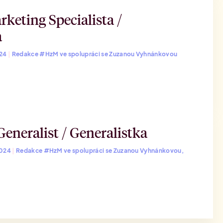
keting Specialista /
a
024
|
Redakce #HzM ve spolupráci se Zuzanou Vyhnánkovou
eneralist / Generalistka
2024
|
Redakce #HzM ve spolupráci se Zuzanou Vyhnánkovou,