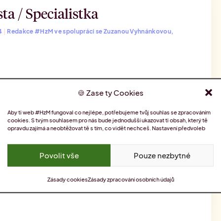
ta / Specialistka
24
|
Redakce #HzM ve spolupráci se Zuzanou Vyhnánkovou,
Zase ty Cookies
Aby ti web #HzM fungoval co nejlépe, potřebujeme tvůj souhlas se zpracováním
ista / Specialistka
cookies. S tvým souhlasem pro nás bude jednodušší ukazovat ti obsah, který tě
opravdu zajímá a neobtěžovat tě s tím, co vidět nechceš.
Nastavení předvoleb
2024
|
Redakce #HzM ve spolupráci se Zuzanou Vyhnánkovou,
Povolit vše
Pouze nezbytné
Zásady cookies
Zásady zpracování osobních údajů