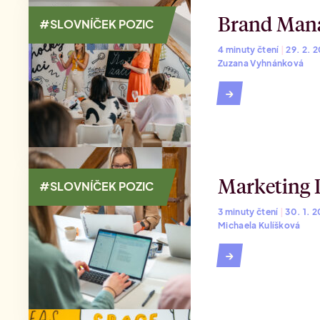
Brand Man
#SLOVNÍČEK POZIC
4 minuty čtení
|
29. 2. 
Zuzana Vyhnánková
→
Marketing D
#SLOVNÍČEK POZIC
3 minuty čtení
|
30. 1. 
Michaela Kulíšková
→