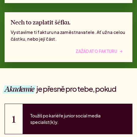
Nech to zaplatit šéfku.
Vystavíme ti fakturu na zaměstnavatele. Ať už na celou
částku, nebo její část.
→
ZAŽÁDAT O FAKTURU
Akademie
je přesně pro tebe, pokud
Toužíš po kariéře junior social media
specialist(k)y.