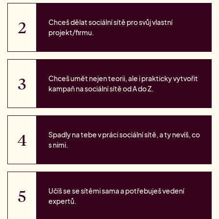
Chceš dělat sociální sítě pro svůj vlastní
projekt/firmu.
Chceš umět nejen teorii, ale i prakticky vytvořit
kampaň na sociální sítě od A do Z.
Spadly na tebe v práci sociální sítě, a ty nevíš, co
s nimi.
Učíš se se sítěmi sama a potřebuješ vedení
expertů.