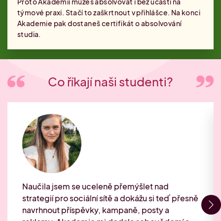
Proto Akademii můžeš absolvovat i bez účasti na
týmové praxi. Stačí to zaškrtnout v přihlášce. Na konci
Akademie pak dostaneš certifikát o absolvování
studia.
Co říkají naši studenti?
Naučila jsem se uceleně přemýšlet nad
strategií pro sociální sítě a dokážu si teď přesně
navrhnout příspěvky, kampaně, posty a