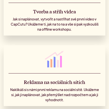
Tvorba a střih videa
Jak si naplánovat, vytvořit a nastříhat své první video v
CapCutu? Ukážeme ti, jak na to na a vše si pak vyzkoušíš
na offline workshopu.
Reklama na sociálních sítích
Naklikáš si s námi první reklamu na sociální sítě. Ukážeme
si, jak ji naplánovat, jak přemýšlet nad rozpočtem a jak ji
vyhodnotit.