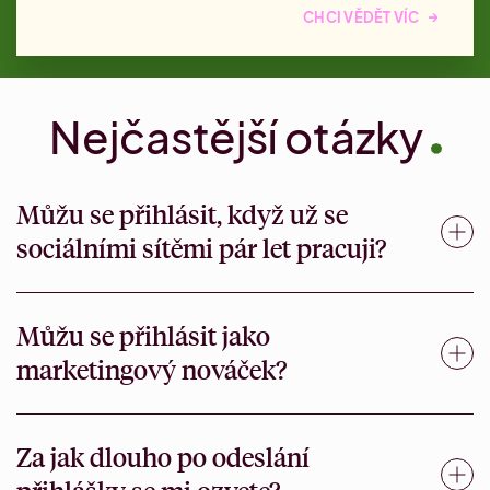
→
CHCI VĚDĚT VÍC
Nejčastější otázky
Můžu se přihlásit, když už se
sociálními sítěmi pár let pracuji?
Ne, protože to pro tebe bude opakování toho, co už
Můžu se přihlásit jako
znáš z praxe. Zajímat tě ale mohou naše jiná školení,
vyber si z programu
tady
.
marketingový nováček?
Pro úplného začátečníka doporučujeme spíš Juniorní
Za jak dlouho po odeslání
Akademii. V téhle Akademii se možná jako úplný
nováček budeš v některých věcech ztrácet.