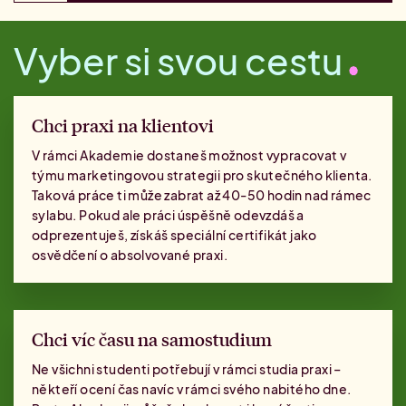
Vyber si svou cestu
Chci praxi na klientovi
V rámci Akademie dostaneš možnost vypracovat v
týmu marketingovou strategii pro skutečného klienta.
Taková práce ti může zabrat až 40-50 hodin nad rámec
sylabu. Pokud ale práci úspěšně odevzdáš a
odprezentuješ, získáš speciální certifikát jako
osvědčení o absolvované praxi.
Chci víc času na samostudium
Ne všichni studenti potřebují v rámci studia praxi –
někteří ocení čas navíc v rámci svého nabitého dne.