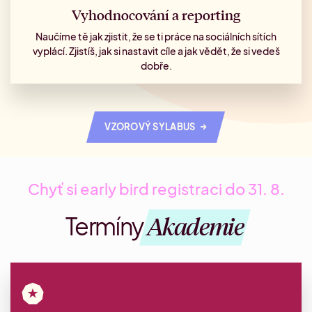
Vyhodnocování a reporting
Naučíme tě jak zjistit, že se ti práce na sociálních sítích
vyplácí. Zjistíš, jak si nastavit cíle a jak vědět, že si vedeš
dobře.
→
VZOROVÝ SYLABUS
Chyť si early bird registraci do 31. 8.
Akademie
Termíny