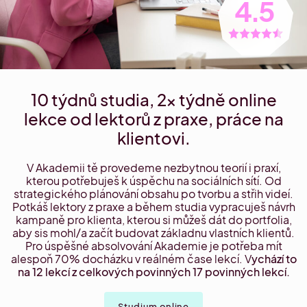
4.5
10 týdnů studia, 2x týdně online
lekce od lektorů z praxe, práce na
klientovi.
V Akademii tě provedeme nezbytnou teorií i praxí,
kterou potřebuješ k úspěchu na sociálních sítí. Od
strategického plánování obsahu po tvorbu a střih videí.
Potkáš lektory z praxe a během studia vypracuješ návrh
kampaně pro klienta, kterou si můžeš dát do portfolia,
aby sis mohl/a začít budovat základnu vlastních klientů.
Pro úspěšné absolvování Akademie je potřeba mít
alespoň 70% docházku v reálném čase lekcí. V
ychází to
na 12 lekcí z celkových povinných 17 povinných lekcí.
Studium online