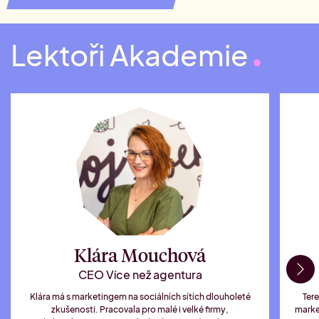
Lektoři Akademie
Klára Mouchová
CEO Více než agentura
Klára má s marketingem na sociálních sítích dlouholeté
Tere
zkušenosti. Pracovala pro malé i velké firmy,
market