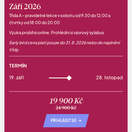
Září 2026
Třída A – pravidelné lekce v sobotu od 9:30 do 12:00 a
čtvrtky od 18:00 do 20:00
Výuka probíhá online. Prohlédni si
vzorový sylabus
.
Early bird cena platí pouze do 31. 8. 2026 nebo do naplnění
třídy.
TERMÍN
19. září
28. listopad
19 900 Kč
24 900 Kč
→
PŘIHLÁSIT SE