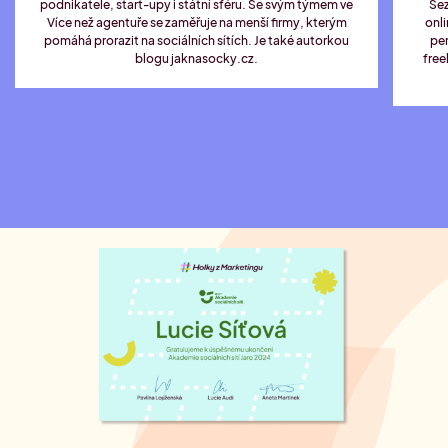
podnikatele, start-upy i státní sféru. Se svým týmem ve
Sez
Více než agentuře se zaměřuje na menší firmy, kterým
onl
pomáhá prorazit na sociálních sítích. Je také autorkou
pe
blogu jaknasocky.cz.
free