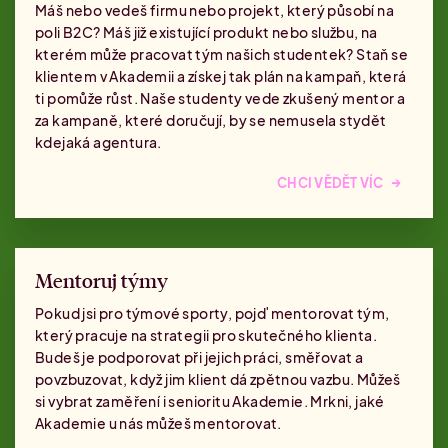
Máš nebo vedeš firmu nebo projekt, který působí na
poli B2C? Máš již existující produkt nebo službu, na
kterém může pracovat tým našich studentek? Staň se
klientem v Akademii a získej tak plán na kampaň, která
ti pomůže růst. Naše studenty vede zkušený mentor a
za kampaně, které doručují, by se nemusela stydět
kdejaká agentura.
→
CHCI VĚDĚT VÍC
Mentoruj týmy
Pokud jsi pro týmové sporty, pojď mentorovat tým,
který pracuje na strategii pro skutečného klienta.
Budeš je podporovat při jejich práci, směřovat a
povzbuzovat, když jim klient dá zpětnou vazbu. Můžeš
si vybrat zaměření i senioritu Akademie. Mrkni, jaké
Akademie u nás můžeš mentorovat.