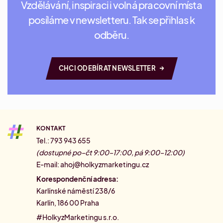
Vzdělávání, inspiraci i volná pracovní místa
posíláme v newsletteru. Tak se přihlas k
odběru.
→
CHCI ODEBÍRAT NEWSLETTER
KONTAKT
Tel.: 793 943 655
(dostupné po–čt 9:00–17:00, pá 9:00–12:00)
E-mail:
ahoj@holkyzmarketingu.cz
Korespondenční adresa:
Karlínské náměstí 238/6
Karlín, 186 00 Praha
#HolkyzMarketingu s.r.o.