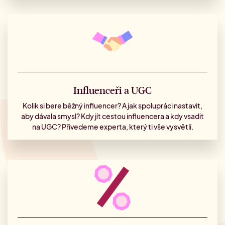
Influenceři a UGC
Kolik si bere běžný influencer? A jak spolupráci nastavit,
aby dávala smysl? Kdy jít cestou influencera a kdy vsadit
na UGC? Přivedeme experta, který ti vše vysvětlí.