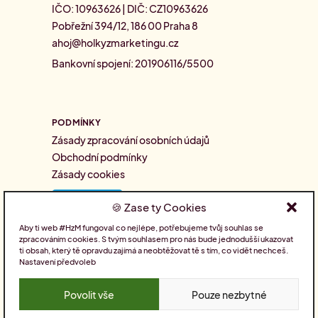
IČO: 10963626 | DIČ: CZ10963626
Pobřežní 394/12, 186 00 Praha 8
ahoj@holkyzmarketingu.cz
Bankovní spojení: 201906116/5500
PODMÍNKY
Zásady zpracování osobních údajů
Obchodní podmínky
Zásady cookies
Zase ty Cookies
Aby ti web #HzM fungoval co nejlépe, potřebujeme tvůj souhlas se
zpracováním cookies. S tvým souhlasem pro nás bude jednodušší ukazovat
SLEDUJTE NÁS
ti obsah, který tě opravdu zajímá a neobtěžovat tě s tím, co vidět nechceš.
Nastavení předvoleb
Povolit vše
Pouze nezbytné
Pro holky nakódoval
Drdek.cz