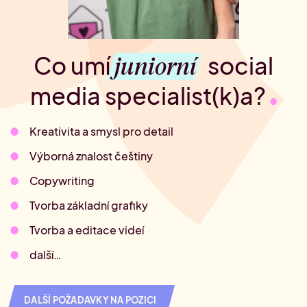
juniorní
Co umí
social
media specialist(k)a?
Kreativita a smysl pro detail
Výborná znalost češtiny
Copywriting
Tvorba základní grafiky
Tvorba a editace videí
další…
DALŠÍ POŽADAVKY NA POZICI