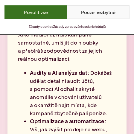
Povolit vše
Pouze nezbytné
Zásady cookies
Zásady zpracování osobních údajů
Jako medior už řídíš kampaně
samostatně, umíš jít do hloubky
a přebíráš zodpovědnost za jejich
reálnou optimalizaci.
Audity a AI analýza dat:
Dokážeš
udělat detailní audit účtů,
s pomocí AI odhalit skryté
anomálie v chování uživatelů
a okamžitě najít místa, kde
kampaně zbytečně pálí peníze.
Optimalizace a automatizace:
Víš, jak zvýšit prodeje na webu,