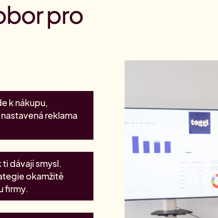
obor pro
ede k nákupu,
ě nastavená reklama
 ti dávají smysl.
rategie okamžitě
u firmy.