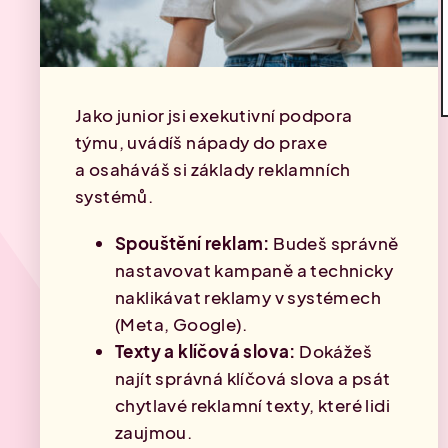
Jako junior jsi exekutivní podpora
týmu, uvádíš nápady do praxe
a osaháváš si základy reklamních
systémů.
Spouštění reklam:
Budeš správně
nastavovat kampaně a technicky
naklikávat reklamy v systémech
(Meta, Google).
Texty a klíčová slova:
Dokážeš
najít správná klíčová slova a psát
chytlavé reklamní texty, které lidi
zaujmou.