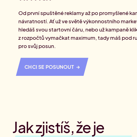
ma
Od první spuštěné reklamy až po promyšlené k
Přehled Akademií
návratností. Ať už ve světě výkonnostního marke
hledáš svou startovní čáru, nebo už kampaně kli
z rozpočtů vymačkat maximum, tady máš pod ru
pro svůj posun.
→
CHCI SE POSUNOUT
Jak zjistíš, že je