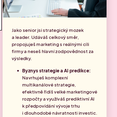
Jako senior jsi strategický mozek
a leader. Udáváš celkový směr,
propojuješ marketing s reálnými cíli
firmy a neseš hlavní zodpovědnost za
výsledky.
Byznys strategie a AI predikce:
Navrhuješ komplexní
multikanálové strategie,
efektivně řídíš velké marketingové
rozpočty a využíváš prediktivní AI
k předpovídání vývoje trhu
i dlouhodobé návratnosti investic.