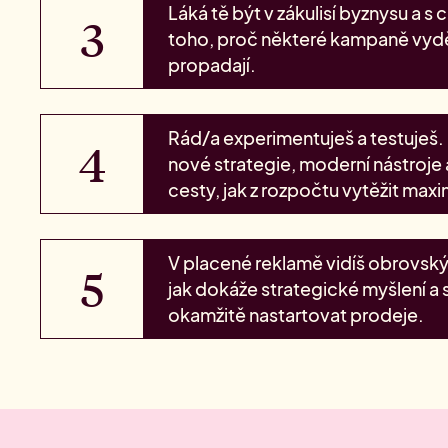
Láká tě být v zákulisí byznysu a s 
toho, proč některé kampaně vydělá
propadají.
Rád/a experimentuješ a testuješ. 
nové strategie, moderní nástroje 
cesty, jak z rozpočtu vytěžit max
V placené reklamě vidíš obrovský 
jak dokáže strategické myšlení a 
okamžitě nastartovat prodeje.