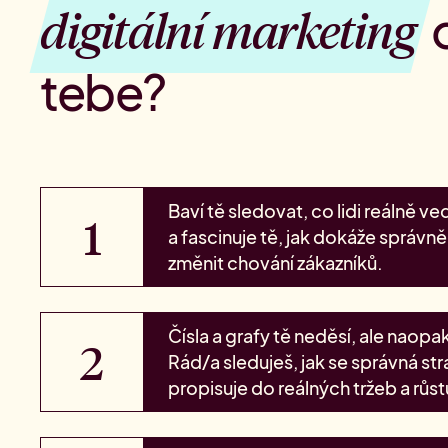
digitální marketing
tebe?
Baví tě sledovat, co lidi reálně v
a fascinuje tě, jak dokáže správn
změnit chování zákazníků.
Čísla a grafy tě neděsí, ale naopak
Rád/a sleduješ, jak se správná st
propisuje do reálných tržeb a růst