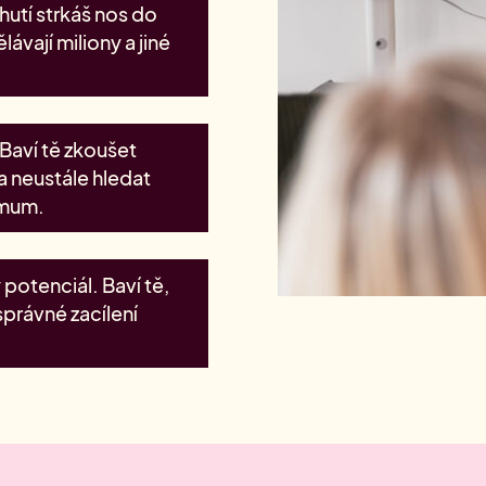
chutí strkáš nos do
vají miliony a jiné
Baví tě zkoušet
a neustále hledat
imum.
potenciál. Baví tě,
správné zacílení