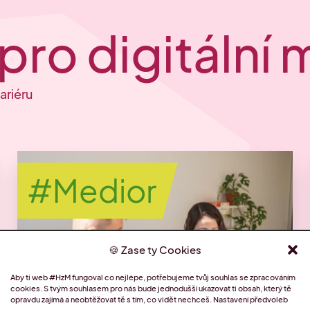
pro digitální
ariéru
#Medior
Zase ty Cookies
Aby ti web #HzM fungoval co nejlépe, potřebujeme tvůj souhlas se zpracováním
cookies. S tvým souhlasem pro nás bude jednodušší ukazovat ti obsah, který tě
opravdu zajímá a neobtěžovat tě s tím, co vidět nechceš.
Nastavení předvoleb