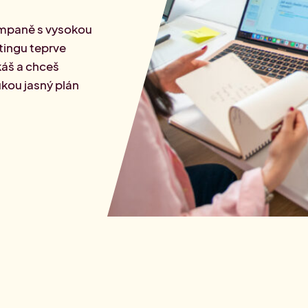
rketingu
ampaně s vysokou
tingu teprve
káš a chceš
kou jasný plán