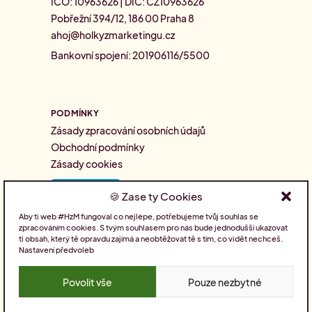
IČO: 10963626 | DIČ: CZ10963626
Pobřežní 394/12, 186 00 Praha 8
ahoj@holkyzmarketingu.cz
Bankovní spojení: 201906116/5500
PODMÍNKY
Zásady zpracování osobních údajů
Obchodní podmínky
Zásady cookies
Zase ty Cookies
Aby ti web #HzM fungoval co nejlépe, potřebujeme tvůj souhlas se
zpracováním cookies. S tvým souhlasem pro nás bude jednodušší ukazovat
SLEDUJTE NÁS
ti obsah, který tě opravdu zajímá a neobtěžovat tě s tím, co vidět nechceš.
Nastavení předvoleb
Povolit vše
Pouze nezbytné
Pro holky nakódoval
Drdek.cz