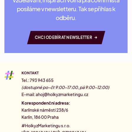
posíláme v newsletteru. Tak se přihlas k
odběru.
→
CHCI ODEBÍRAT NEWSLETTER
KONTAKT
Tel.: 793 943 655
(dostupné po–čt 9:00–17:00, pá 9:00–12:00)
E-mail:
ahoj@holkyzmarketingu.cz
Korespondenční adresa:
Karlínské náměstí 238/6
Karlín, 186 00 Praha
#HolkyzMarketingu s.r.o.