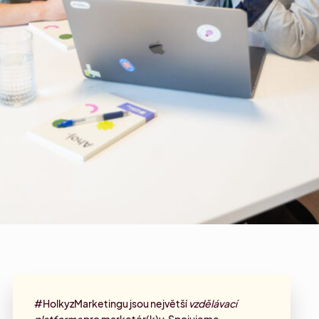
#HolkyzMarketingu jsou největší
vzdělávací