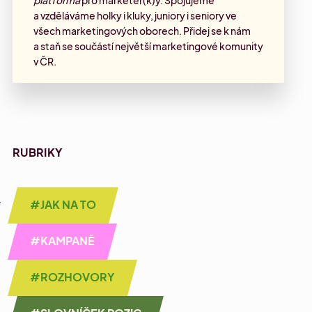
platforma
pro marketér(k)y. Spojujeme
a vzděláváme holky i kluky, juniory i seniory ve
všech marketingových oborech. Přidej se k nám
a staň se součástí největší marketingové komunity
v ČR.
RUBRIKY
y
#JAK NA TO
#KAMPANĚ
#ROZHOVORY