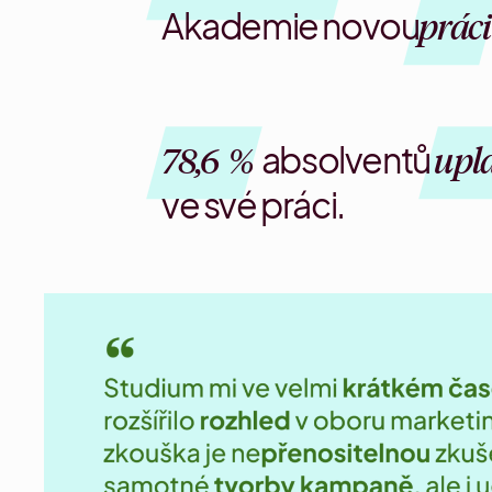
Akademie
novou
práci
78,6 %
absolventů
upla
ve své práci.