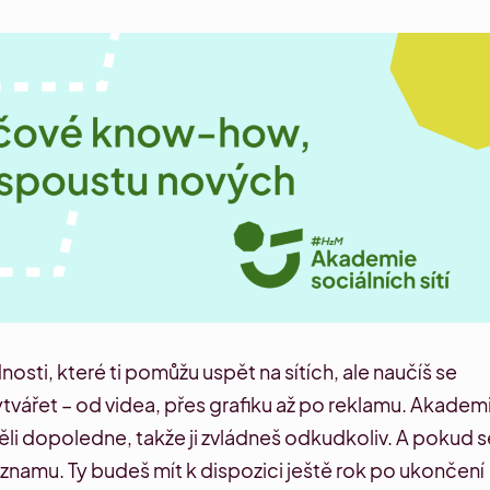
osti, které ti pomůžu uspět na sítích, ale naučíš se
tvářet – od videa, přes grafiku až po reklamu. Akadem
děli dopoledne, takže ji zvládneš odkudkoliv. A pokud s
 záznamu. Ty budeš mít k dispozici ještě rok po ukončení