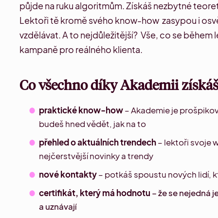
půjde na ruku algoritmům. Získáš nezbytné teoreti
Lektoři tě kromě svého know-how zasypou i o
vzdělávat. A to nejdůležitější? Vše, co se během 
kampaně
pro reálného klienta.
Co všechno díky Akademii získáš
praktické know-how
– Akademie je prošpikov
budeš hned vědět, jak na to
přehled o aktuálních trendech
– lektoři svoje 
nejčerstvější novinky a
trendy
nové kontakty
– potkáš spoustu nových lidí, 
certifikát, který má hodnotu
– že se nejedná j
a uznávají