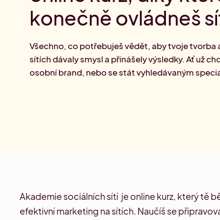
ma
konečně ovládneš sí
Přehled Akademií
Všechno, co potřebuješ vědět, aby tvoje tvorba
sítích dávaly smysl a přinášely výsledky. Ať už c
osobní brand, nebo se stát vyhledávaným specia
Akademie sociálních sítí je online kurz, který t
efektivní marketing na sítích. Naučíš se připravo