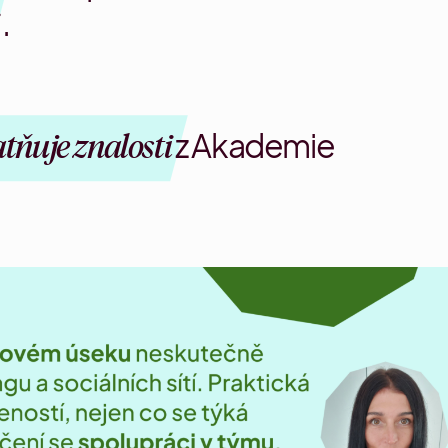
.
tňuje znalosti
z Akademie