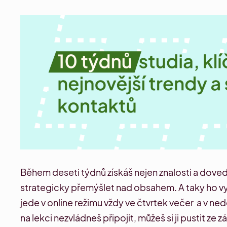
Během deseti týdnů získáš nejen znalosti a dovedn
strategicky přemýšlet nad obsahem. A taky ho vy
jede v online režimu vždy ve čtvrtek večer a v ne
na lekci nezvládneš připojit, můžeš si ji pustit ze