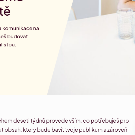
rketingu
tě
 a komunikace na
hceš budovat
listou.
ě během deseti týdnů provede vším, co potřebuješ pro
vat obsah, který bude bavit tvoje publikum a zároveň