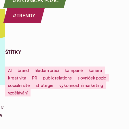
#SLOVNÍČEK POZIC
#TRENDY
ŠTÍTKY
AI
brand
hledám práci
kampaně
kariéra
kreativita
PR
public relations
slovníček pozic
sociální sítě
strategie
výkonnostní marketing
vzdělávání
ie
e