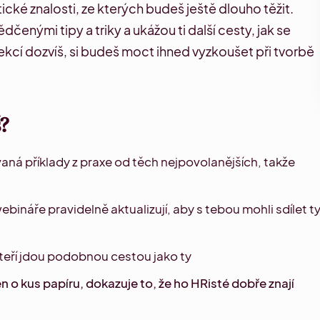
cké znalosti, ze kterých budeš ještě dlouho těžit.
svědčenými
tipy a triky
a ukážou ti další cesty, jak se
lekcí dozvíš, si budeš moct ihned vyzkoušet při tvorbě
?
aná příklady z praxe od těch nejpovolanějších, takže
webináře pravidelně aktualizují, aby s tebou mohli sdílet t
kteří jdou podobnou cestou jako ty
en o kus papíru, dokazuje to, že ho HRisté dobře znají