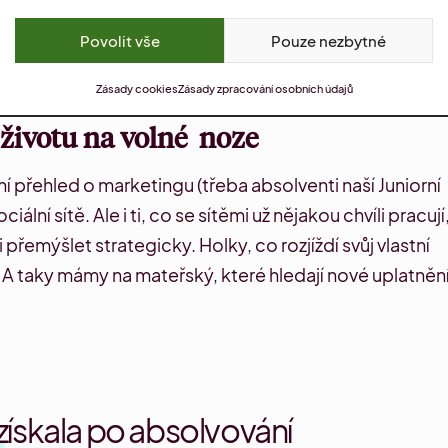
, kde se můžeš potkat s absolventy všech našich
Povolit vše
Pouze nezbytné
out, jak to vypadá.
Zásady cookies
Zásady zpracování osobních údajů
 životu na volné noze
dní přehled o marketingu (třeba absolventi naší
Juniorní
iální sítě. Ale i ti, co se sítěmi už nějakou chvíli pracují
 přemýšlet strategicky. Holky, co rozjíždí svůj vlastní
d. A taky mámy na mateřský, které hledají
nové uplatněn
získala po absolvování