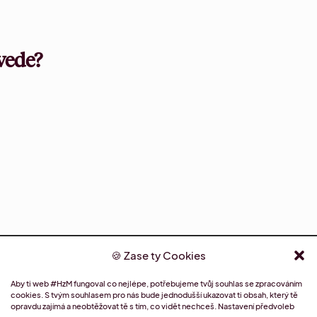
vede?
Zase ty Cookies
Aby ti web #HzM fungoval co nejlépe, potřebujeme tvůj souhlas se zpracováním
cookies. S tvým souhlasem pro nás bude jednodušší ukazovat ti obsah, který tě
opravdu zajímá a neobtěžovat tě s tím, co vidět nechceš.
Nastavení předvoleb