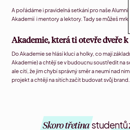
A pořádáme i pravidelná setkání pro naše Alumni
Akademií i mentory a lektory.
Tady
se můžeš mrkn
Akademie, která ti otevře dveře k
Do Akademie se hlásí kluci a holky, co mají zákla
Akademie
) a chtějí se v budoucnu soustředit na soc
ale cítí, že jim chybí správný směr a neumí nad nimi
projekt a chtějí na sítích začít budovat svůj bran
Skoro třetina
studentů 