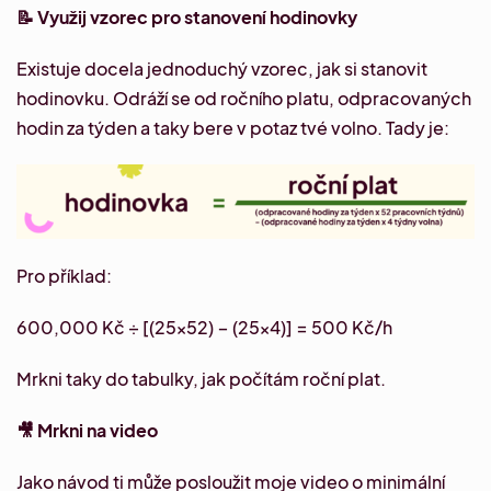
📝 Využij vzorec pro stanovení hodinovky
Existuje docela
jednoduchý vzorec
, jak si stanovit
hodinovku. Odráží se od ročního platu, odpracovaných
hodin za týden a taky bere v potaz tvé volno. Tady je:
Pro příklad:
600,000 Kč ÷ [(25×52) − (25×4)] = 500 Kč/h
Mrkni taky do tabulky, jak počítám
roční plat
.
🎥 Mrkni na video
Jako návod ti může posloužit moje
video o minimální