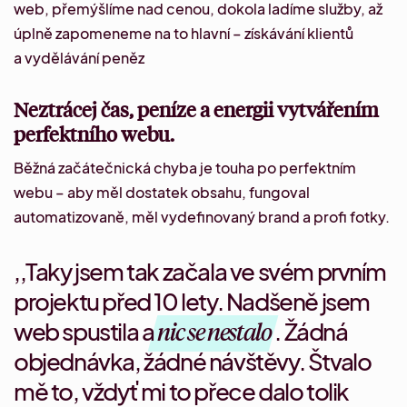
web, přemýšlíme nad cenou, dokola ladíme služby, až
úplně zapomeneme na to hlavní – získávání klientů
a vydělávání peněz
Neztrácej čas, peníze a energii vytvářením
perfektního webu.
Běžná začátečnická chyba je touha po perfektním
webu – aby měl dostatek obsahu, fungoval
automatizovaně, měl vydefinovaný brand a profi fotky.
,,Taky jsem tak začala ve svém prvním
projektu před 10 lety. Nadšeně jsem
web spustila a
nic se nestalo
. Žádná
objednávka, žádné návštěvy. Štvalo
mě to, vždyť mi to přece dalo tolik