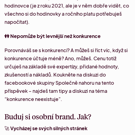
hodinovce
(je z roku 2021, ale je v něm dobře vidět, co
všechno si do hodinovky a ročního platu potřebuješ
napočítat).
👭 Nepomůže být levnější než konkurence
Porovnáváš se s konkurencí? A můžeš si říct víc, když si
konkurence účtuje méně? Ano, můžeš. Cenu totiž
určuješ na základě své expertízy, přidané hodnoty,
zkušeností a nákladů. Koukněte na diskuzi do
facebookové skupiny
Společně nahoru
na
tento
příspěvek
– najdeš tam tipy a diskuzi na téma
“konkurence neexistuje”.
Buduj si osobní brand. Jak?
🚀
Vycházej se svých silných stránek