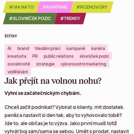
#JAK NA TO
#KAMPANĚ
#ROZHOVORY
#SLOVNÍČEK POZIC
#TRENDY
ŠTÍTKY
AI
brand
hledám práci
kampaně
kariéra
kreativita
PR
public relations
slovníček pozic
sociální sítě
strategie
výkonnostní marketing
vzdělávání
Jak přejít na volnou nohu?
Vyhni se začátečnickým chybám.
Chceš začít podnikat? Vybírat si klienty, mít dostatek
peněz a nastavit si den tak, aby to vyhovovalo tobě?
Jde to, ale občas je to výzva. Jako první musíš totiž
vyhrát boj sám/sama se sebou. Umět s prodat, nastavit