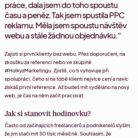
práce, dala jsem do toho spoustu
času a peněz. Tak jsem spustila PPC
reklamu. Měla jsem spoustu návštěv
webu a stále žádnou objednávku.“
Zajisti si první klienty bez webu. Přes doporučení, na
zkoušku za referenci nebo ve skupině
#HolkyzMarketingu
. Zjistíš, co ti vyhovuje při
spolupráci, čeho si na tobě klienti nejvíce cení a navíc
získáš první reference. Až budeš mít vyděláno na nový
web, je čas na něm začít pracovat.
Jak si stanovit hodinovku?
Často od začínajících freelancerů a podniketelů slyším,
že jim stačí mít 30 tisíc měsíčně. Souhlasím, že