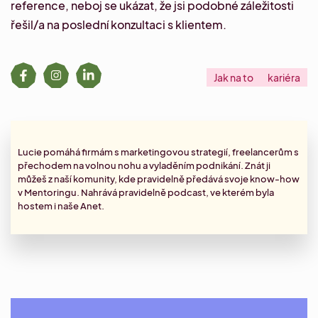
reference, neboj se ukázat, že jsi podobné záležitosti
řešil/a na poslední konzultaci s klientem.
Jak na to
kariéra
Lucie pomáhá firmám s marketingovou strategií, freelancerům s
přechodem na volnou nohu a vyladěním podnikání. Znát ji
můžeš z naší komunity, kde pravidelně předává svoje know-how
v Mentoringu. Nahrává pravidelně
podcast
, ve kterém byla
hostem i naše Anet.