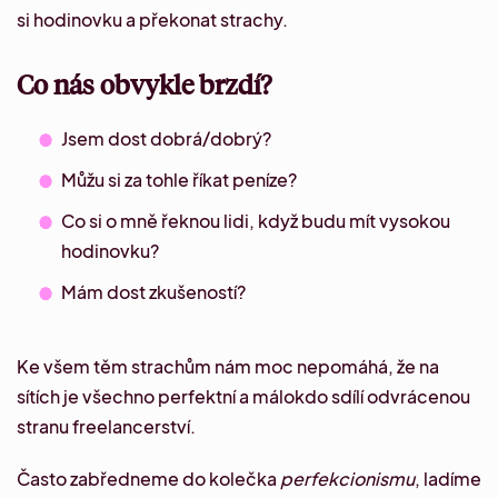
si hodinovku a překonat strachy.
Co nás obvykle brzdí?
Jsem dost dobrá/dobrý?
Můžu si za tohle říkat peníze?
Co si o mně řeknou lidi, když budu mít vysokou
hodinovku?
Mám dost zkušeností?
Ke všem těm strachům nám moc nepomáhá, že na
sítích je všechno perfektní a málokdo sdílí odvrácenou
stranu freelancerství.
Často zabředneme do kolečka
perfekcionismu
, ladíme