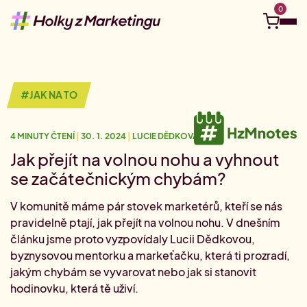
0
Objevuj
#JAK NA TO
Kurzy a eventy
4 MINUTY ČTENÍ
|
30. 1. 2024
|
LUCIE DĚDKOVÁ
Kariérní kompas
Ucelené Akademie
Tvá vzdělávací cesta na míru
Jak přejít na volnou nohu a vyhnout
Nejbližší live webináře
se začátečnickým chybám?
Připoj se online odkudkoliv.
Pro firmy
Kariérní cesta: Social media
V komunitě máme pár stovek marketérů, kteří se nás
Vydej se na cestu social media
Juniorní Akademie
pravidelně ptají, jak přejít na volnou nohu. V dnešním
Videokurzy
Vstupenka do marketingu
#HzMhrdost
Tvé téma, tvé tempo.
Firemní vzdělávání
článku jsme proto vyzpovídaly Lucii Dědkovou,
Kariérní cesta: Digitální marketing
byznysovou mentorku a markeťačku, která ti prozradí,
Hledám do týmu
Vydej se na cestu digitálu
Akademie pro marketingové manažer(k)y
jakým chybám se vyvarovat nebo jak si stanovit
Půlroční permanentka na školení
O nás
Staň se klientem Akademie
0
Akademie pro pokročilé
Jedno rozhodnutí, půl roku vzdělávání.
hodinovku, která tě uživí.
#HzM Merch
Volné pozice v marketingu