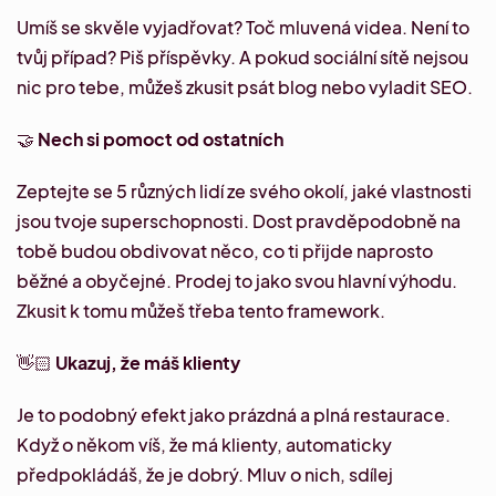
Umíš se skvěle vyjadřovat? Toč mluvená videa. Není to
tvůj případ? Piš příspěvky. A pokud sociální sítě nejsou
nic pro tebe, můžeš zkusit psát blog nebo vyladit SEO.
🤝
Nech si pomoct od ostatních
Zeptejte se 5 různých lidí ze svého okolí, jaké vlastnosti
jsou tvoje superschopnosti. Dost pravděpodobně na
tobě budou obdivovat něco, co ti přijde naprosto
běžné a obyčejné. Prodej to jako svou hlavní výhodu.
Zkusit k tomu můžeš třeba
tento framework
.
👋🏻
Ukazuj, že máš klienty
Je to podobný efekt jako prázdná a plná restaurace.
Když o někom víš, že má klienty, automaticky
předpokládáš, že je dobrý. Mluv o nich, sdílej