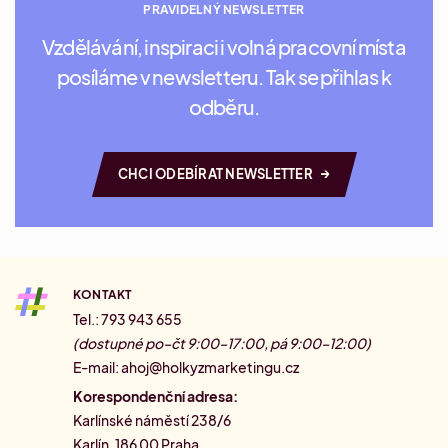
PRAVIDELNÝ NEWSLETTER
Vzdělávání, inspiraci i volná pracovní místa
posíláme v newsletteru. Tak se přihlas k
odběru.
→
CHCI ODEBÍRAT NEWSLETTER
KONTAKT
Tel.: 793 943 655
(dostupné po–čt 9:00–17:00, pá 9:00–12:00)
E-mail:
ahoj@holkyzmarketingu.cz
Korespondenční adresa:
Karlínské náměstí 238/6
Karlín, 186 00 Praha