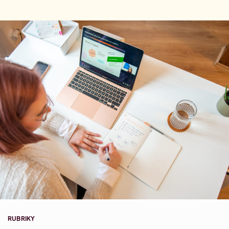
Najdi si vysněnou práci.
Kontakty
Aktuální Miniakademie
Letní Akademie marketingu
Letní marketingový náskok
Dárkové poukazy
Aktuální články
Minikonference
Zjisti, co hýbe světem marketingu.
Přehled Akademií
Konference #HolkyzMarketingu
Slovníček pozic
Zorientuj se v marketingových pozicích.
Akademie sociálních sítí
Aktuální networkingová setkání
Specializace: Social media
Akademie account managementu
Specializace: Account management
Akademie AI v marketingu
Strategická implementace AI v marketingu
RUBRIKY