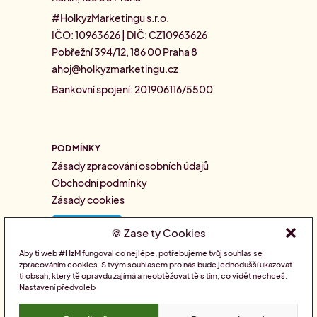
#HolkyzMarketingu s.r.o.
IČO: 10963626 | DIČ: CZ10963626
Pobřežní 394/12, 186 00 Praha 8
ahoj@holkyzmarketingu.cz
Bankovní spojení: 201906116/5500
PODMÍNKY
Zásady zpracování osobních údajů
Obchodní podmínky
Zásady cookies
Zase ty Cookies
Aby ti web #HzM fungoval co nejlépe, potřebujeme tvůj souhlas se
zpracováním cookies. S tvým souhlasem pro nás bude jednodušší ukazovat
SLEDUJTE NÁS
ti obsah, který tě opravdu zajímá a neobtěžovat tě s tím, co vidět nechceš.
Nastavení předvoleb