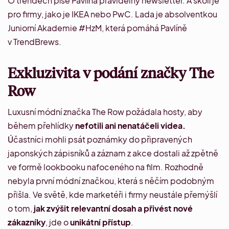
O trendech píše
Pavlína
pravidelný
newsletter
. A školí je
pro firmy, jako je IKEA nebo PwC.
Lada
je absolventkou
Juniorní Akademie #HzM, která pomáhá Pavlíně
v TrendBrews.
Exkluzivita v podání značky The
Row
Luxusní módní značka
The Row požádala hosty
, aby
během přehlídky
nefotili ani nenatáčeli videa.
Ú
častníci mohli psát poznámky do připravených
japonských zápisníků a záznam z akce dostali až zpětně
ve formě lookbooku nafoceného na film. Rozhodně
nebyla první módní značkou, která s něčím podobným
přišla. Ve světě, kde marketéři i firmy neustále přemýšlí
o tom,
jak zvýšit relevantní dosah a přivést nové
zákazníky
, jde o
unikátní přístup
.