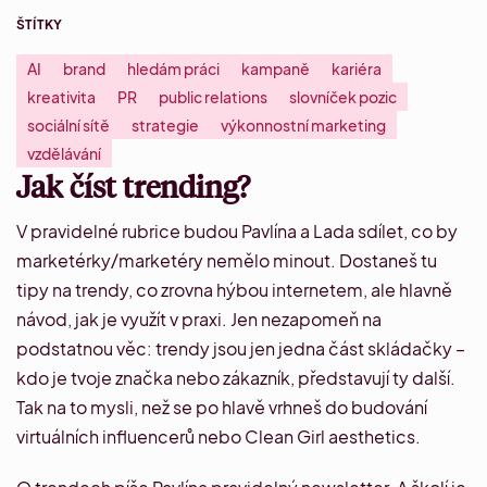
ŠTÍTKY
AI
brand
hledám práci
kampaně
kariéra
kreativita
PR
public relations
slovníček pozic
sociální sítě
strategie
výkonnostní marketing
vzdělávání
Jak číst trending?
V pravidelné rubrice budou Pavlína a Lada sdílet, co by
marketérky/marketéry nemělo minout. Dostaneš tu
tipy na trendy, co zrovna hýbou internetem, ale hlavně
návod, jak je využít v praxi. Jen nezapomeň na
podstatnou věc: trendy jsou jen jedna část skládačky –
kdo je tvoje značka nebo zákazník, představují ty další.
Tak na to mysli, než se po hlavě vrhneš do budování
virtuálních influencerů nebo
Clean Girl aesthetics
.