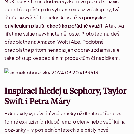
McKinsey
k tomu dodává výzkum, že pokud si navíc
zaplatíš za přístup do vybrané exkluzivní skupiny, tvá
útrata se zvětší. Logicky: když už za
pomyslné
privilegium platíš, chceš ho pořádně využít
. A tak tvá
lifetime value
nevyhnutelně roste. Proto teď najdeš
předplatné na Amazon, Wolt i Alze. Podobné
předplatné přitom nenabízí jen dopravu zdarma, ale
také přístup ke speciálním produktům či nabídkám.
Inspiraci hledej u Sephory, Taylor
Swift i Petra Máry
Exkluzivity využívají různé značky už dlouho – třeba ve
formě
exkluzivních klubů
jen pro členy nebo večírků na
pozvánky – v posledních letech ale přišly nové