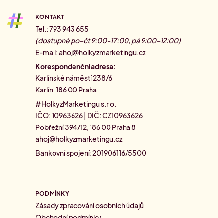
KONTAKT
Tel.: 793 943 655
(dostupné po–čt 9:00–17:00, pá 9:00–12:00)
E-mail:
ahoj@holkyzmarketingu.cz
Korespondenční adresa:
Karlínské náměstí 238/6
Karlín, 186 00 Praha
#HolkyzMarketingu s.r.o.
IČO: 10963626 | DIČ: CZ10963626
Pobřežní 394/12, 186 00 Praha 8
ahoj@holkyzmarketingu.cz
Bankovní spojení: 201906116/5500
PODMÍNKY
Zásady zpracování osobních údajů
Obchodní podmínky