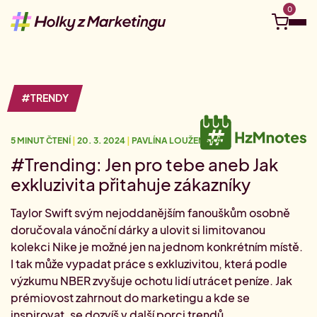
0
Objevuj
#TRENDY
Kurzy a eventy
5 MINUT ČTENÍ
|
20. 3. 2024
|
PAVLÍNA LOUŽENSKÁ
Kariérní kompas
Ucelené Akademie
Tvá vzdělávací cesta na míru
#Trending: Jen pro tebe aneb Jak
Nejbližší live webináře
exkluzivita přitahuje zákazníky
Připoj se online odkudkoliv.
Pro firmy
Kariérní cesta: Social media
Taylor Swift svým nejoddanějším fanouškům osobně
Vydej se na cestu social media
Juniorní Akademie
doručovala vánoční dárky a ulovit si limitovanou
Videokurzy
Vstupenka do marketingu
#HzMhrdost
Tvé téma, tvé tempo.
Firemní vzdělávání
kolekci Nike je možné jen na jednom konkrétním místě.
Kariérní cesta: Digitální marketing
I tak může vypadat práce s exkluzivitou, která podle
Hledám do týmu
Vydej se na cestu digitálu
Akademie pro marketingové manažer(k)y
výzkumu NBER zvyšuje ochotu lidí utrácet peníze. Jak
Půlroční permanentka na školení
O nás
Staň se klientem Akademie
0
Akademie pro pokročilé
Jedno rozhodnutí, půl roku vzdělávání.
prémiovost zahrnout do marketingu a kde se
#HzM Merch
Volné pozice v marketingu
inspirovat, se dozvíš v další porci trendů.