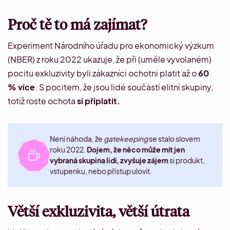
Proč tě to má zajímat?
Experiment Národního úřadu pro ekonomický výzkum
(NBER) z roku 2022
ukazuje, že při (uměle vyvolaném)
pocitu exkluzivity byli zákazníci ochotni platit až o
60
% více
. S pocitem, že jsou lidé součástí elitní skupiny,
totiž roste ochota
si připlatit.
Není náhoda, že
gatekeeping
se stalo
slovem
roku 2022
.
Dojem, že něco může mít jen
vybraná skupina lidí, zvyšuje zájem
si produkt,
vstupenku, nebo přístup ulovit.
Větší exkluzivita, větší útrata