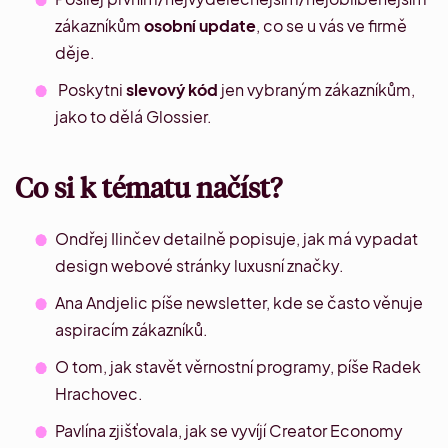
zákazníkům
osobní update
, co se u vás ve firmě
děje.
Poskytni
slevový kód
jen vybraným zákazníkům,
jako to dělá Glossier.
Co si k tématu načíst?
Ondřej Ilinčev
detailně popisuje, jak má vypadat
design webové stránky luxusní značky.
Ana Andjelic
píše newsletter, kde se často věnuje
aspiracím zákazníků.
O tom, jak stavět věrnostní programy, píše
Radek
Hrachovec
.
Pavlína zjišťovala, jak se vyvíjí
Creator Economy