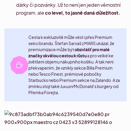
dárky či pozvánky. Už to není jen jeden věrnostní
program, ale
co level, to jasně daná důležitost.
Cesta k exkluzivitě může vést i přes Premium
sekci brandu.
Štefan Sarvaš
z MARS ukázal, že
premiumizace může být
obzvlášť pro malé
značky skvělou cestou k růstu
a pro velké ke
zvětšení objemu nákupního košíku. A tak není
překvapením, že vznikly sekce
Billa Premium
nebo
Tesco Finest
, prémiové pobočky
Starbucks nebo
Premium
sekce na Zalando. A za
zmínku stojí také
luxusní
McDonald’s burgery od
Přemka Forejta.