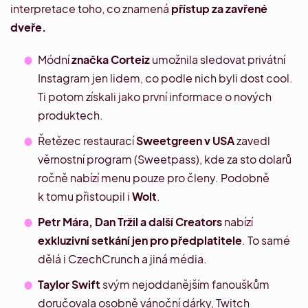
interpretace toho, co znamená
přístup za zavřené
dveře.
Módní
značka Corteiz
umožnila sledovat
privátní
Instagram
jen lidem, co podle nich byli dost cool.
Ti potom získali jako první informace o nových
produktech.
Řetězec restaurací
Sweetgreen v US
A
zavedl
věrnostní program (Sweetpass), kde za sto dolarů
ročně nabízí menu pouze pro členy. Podobně
k tomu přistoupil i
Wolt
.
Petr Mára, Dan Tržil a další Creators
nabízí
exkluzivní setkání jen pro předplatitele
. To samé
dělá i CzechCrunch a jiná média.
Taylor Swift
svým nejoddanějším fanouškům
doručovala osobně vánoční dárky, Twitch