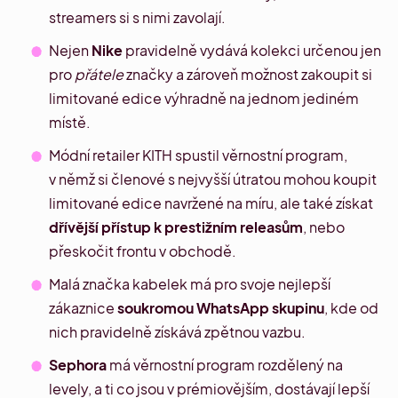
streamers si s nimi zavolají.
Nejen
Nike
pravidelně vydává kolekci určenou jen
pro
přátele
značky a zároveň možnost zakoupit si
limitované edice výhradně na jednom jediném
místě.
Módní retailer
KITH
spustil věrnostní program,
v němž si členové s nejvyšší útratou mohou koupit
limitované edice navržené na míru, ale také získat
dřívější přístup k prestižním releasům
, nebo
přeskočit frontu v obchodě.
Malá značka kabelek má pro svoje nejlepší
zákaznice
soukromou WhatsApp skupinu
, kde od
nich pravidelně získává zpětnou vazbu.
Sephora
má věrnostní program rozdělený na
levely, a ti co jsou v prémiovějším, dostávají lepší