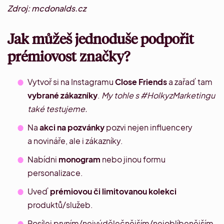
Zdroj: mcdonalds.cz
Jak můžeš jednoduše podpořit
prémiovost značky?
Vytvoř si na Instagramu
Close Friends
a zařaď tam
vybrané zákazníky
.
My tohle s #HolkyzMarketingu
také testujeme.
Na
akci na pozvánky
pozvi nejen influencery
a novináře, ale i zákazníky.
Nabídni
monogram
nebo jinou formu
personalizace.
Uveď
prémiovou či limitovanou kolekci
produktů/služeb.
Posílej prvním/nejvýdělečnějším/nejoblíbenějším