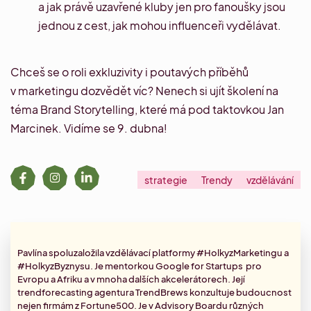
a jak právě uzavřené kluby jen pro fanoušky jsou
jednou z cest, jak mohou influenceři vydělávat.
Chceš se o roli exkluzivity i poutavých příběhů
v marketingu dozvědět víc? Nenech si ujít školení na
téma
Brand Storytelling
, které má pod taktovkou Jan
Marcinek. Vidíme se 9. dubna!
strategie
Trendy
vzdělávání
Pavlína spoluzaložila vzdělávací platformy #HolkyzMarketingu a
#HolkyzByznysu. Je mentorkou Google for Startups pro
Evropu a Afriku a v mnoha dalších akcelerátorech. Její
trendforecasting agentura TrendBrews konzultuje budoucnost
nejen firmám z Fortune500. Je v Advisory Boardu různých