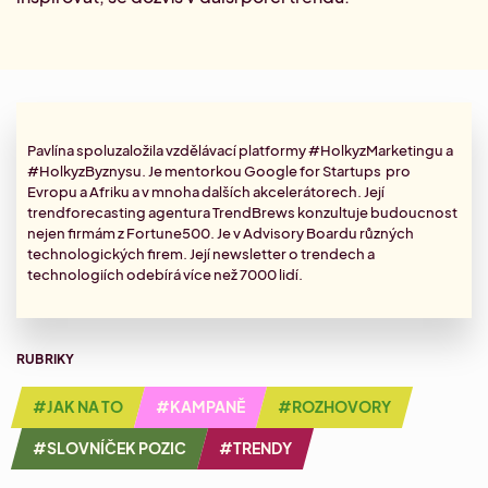
Najdi si vysněnou práci.
Kontakty
Aktuální Miniakademie
Letní Akademie marketingu
Letní marketingový náskok
Dárkové poukazy
Aktuální články
Minikonference
Zjisti, co hýbe světem marketingu.
Přehled Akademií
Konference #HolkyzMarketingu
Pavlína spoluzaložila vzdělávací platformy #HolkyzMarketingu a
Slovníček pozic
#HolkyzByznysu. Je mentorkou Google for Startups pro
Zorientuj se v marketingových pozicích.
Akademie sociálních sítí
Evropu a Afriku a v mnoha dalších akcelerátorech. Její
Aktuální networkingová setkání
Specializace: Social media
trendforecasting agentura TrendBrews konzultuje budoucnost
nejen firmám z Fortune500. Je v Advisory Boardu různých
technologických firem. Její
newsletter
o trendech a
technologiích odebírá více než 7000 lidí.
Akademie account managementu
Specializace: Account management
RUBRIKY
Akademie AI v marketingu
#JAK NA TO
#KAMPANĚ
#ROZHOVORY
Strategická implementace AI v marketingu
#SLOVNÍČEK POZIC
#TRENDY