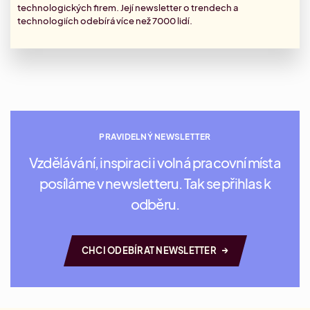
technologických firem. Její
newsletter
o trendech a
technologiích odebírá více než 7000 lidí.
PRAVIDELNÝ NEWSLETTER
Vzdělávání, inspiraci i volná pracovní místa
posíláme v newsletteru. Tak se přihlas k
odběru.
→
CHCI ODEBÍRAT NEWSLETTER