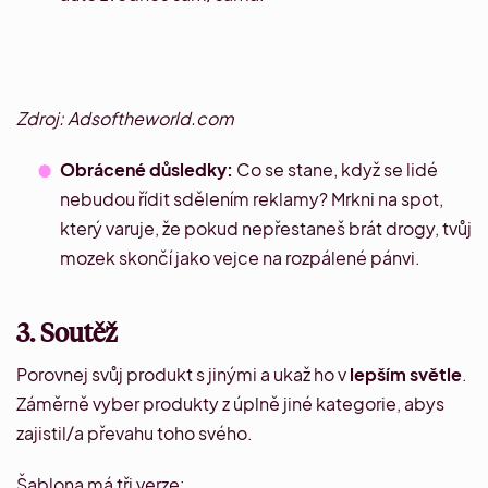
Zdroj: Adsoftheworld.com
Obrácené důsledky:
Co se stane, když se lidé
nebudou řídit sdělením reklamy? Mrkni na
spot
,
který varuje, že pokud nepřestaneš brát drogy, tvůj
mozek skončí jako vejce na rozpálené pánvi.
3. Soutěž
Porovnej svůj produkt s jinými a ukaž ho v
lepším světle
.
Záměrně vyber produkty z úplně jiné kategorie, abys
zajistil/a převahu toho svého.
Šablona má tři verze: