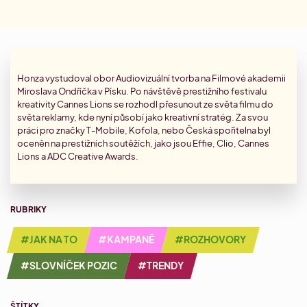
Najdi si vysněnou práci.
Kontakty
Aktuální Miniakademie
Letní Akademie marketingu
Letní marketingový náskok
Dárkové poukazy
Aktuální články
Minikonference
Zjisti, co hýbe světem marketingu.
Přehled Akademií
Honza vystudoval obor Audiovizuální tvorba na Filmové akademii
Miroslava Ondříčka v Písku. Po návštěvě prestižního festivalu
Konference #HolkyzMarketingu
Slovníček pozic
kreativity Cannes Lions se rozhodl přesunout ze světa filmu do
Zorientuj se v marketingových pozicích.
světa reklamy, kde nyní působí jako kreativní stratég. Za svou
Akademie sociálních sítí
práci pro značky T-Mobile, Kofola, nebo Česká spořitelna byl
Aktuální networkingová setkání
Specializace: Social media
oceněn na prestižních soutěžích, jako jsou Effie, Clio, Cannes
Lions a ADC Creative Awards.
Akademie account managementu
Specializace: Account management
RUBRIKY
#JAK NA TO
#KAMPANĚ
#ROZHOVORY
Akademie AI v marketingu
Strategická implementace AI v marketingu
#SLOVNÍČEK POZIC
#TRENDY
ŠTÍTKY