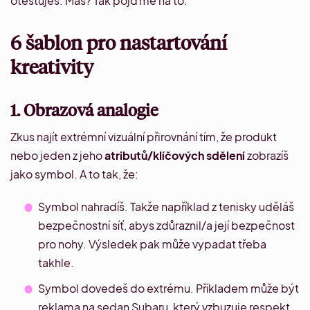
otestuješ. Máš? Tak pojďme na to.
6 šablon pro nastartování
kreativity
1. Obrazová analogie
Zkus najít extrémní vizuální přirovnání tím, že produkt
nebo jeden z jeho
atributů/klíčových sdělení
zobrazíš
jako symbol. A to tak, že:
Symbol nahradíš. Takže například z tenisky uděláš
bezpečnostní síť, abys zdůraznil/a její bezpečnost
pro nohy. Výsledek pak může vypadat třeba
takhle
.
Symbol dovedeš do extrému. Příkladem může být
reklama na sedan Subaru
, který vzbuzuje respekt