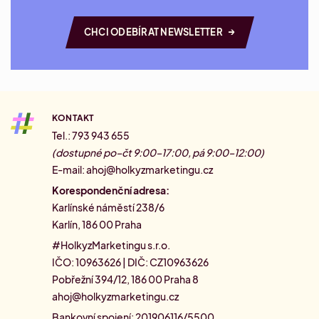
→
CHCI ODEBÍRAT NEWSLETTER
KONTAKT
Tel.: 793 943 655
(dostupné po–čt 9:00–17:00, pá 9:00–12:00)
E-mail:
ahoj@holkyzmarketingu.cz
Korespondenční adresa:
Karlínské náměstí 238/6
Karlín, 186 00 Praha
#HolkyzMarketingu s.r.o.
IČO: 10963626 | DIČ: CZ10963626
Pobřežní 394/12, 186 00 Praha 8
ahoj@holkyzmarketingu.cz
Bankovní spojení: 201906116/5500