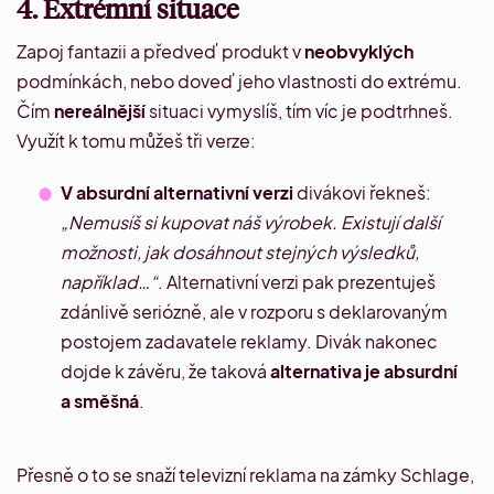
4. Extrémní situace
Zapoj fantazii a předveď produkt v
neobvyklých
podmínkách, nebo doveď jeho vlastnosti do extrému.
Čím
nereálnější
situaci vymyslíš, tím víc je podtrhneš.
Využít k tomu můžeš tři verze:
V absurdní alternativní verzi
divákovi řekneš:
„Nemusíš si kupovat náš výrobek. Existují další
možnosti, jak dosáhnout stejných výsledků,
například…“
. Alternativní verzi pak prezentuješ
zdánlivě seriózně, ale v rozporu s deklarovaným
postojem zadavatele reklamy. Divák nakonec
dojde k závěru, že taková
alternativa je absurdní
a směšná
.
Přesně o to se snaží
televizní reklama
na zámky Schlage,