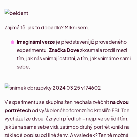
Zajímá tě, jak to dopadlo?
Mrkni sem
.
Imaginární verze
je představení již provedeného
experimentu.
Značka Dove
zkoumala rozdíl mezi
tím, jak nás vnímají ostatní, a tím, jak vnímáme sami
sebe.
V experimentu se skupina žen nechala zvěčnit
na dvou
portrétech
od vyškoleného forenzního kreslíře FBI. Ten
vycházel ze dvou různých předloh – nejprve se řídil tím,
jak žena sama sebe vidí, zatímco druhý portrét vznikl na
základě popisu od jiné ženy. A
výsledek
? Ten tě možná