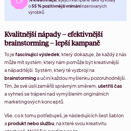
o
55 % pozitivnější vnímání
inzerovaných
výrobků.
Kvalitnější nápady – efektivnější
brainstorming – lepší kampaně
To je
fascinující výsledek
, který dokazuje, že každý z nás
může mít systém, který nám pomůže být kreativnější
a nápaditější. Systém, který tě vyzbrojí na
brainstorming
a učiní každou myšlenku pozoruhodnější.
Tím, že své úsilí zaměříš správným směrem,
ušetříš čas
a vyhneš se trápení nad vymýšlením originálních
marketingových konceptů.
Vše, co k tomu potřebuješ, je následujících šest šablon
a
produkt nebo službu
, na které svou kreativitu