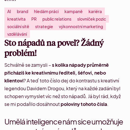
AI
brand
hledám práci
kampaně
kariéra
kreativita
PR
public relations
slovníček pozic
sociální sítě
strategie
výkonnostní marketing
vzdělávání
Sto nápadů na povel? Žádný
problém!
Schválně se zamysli –
s kolika nápady průměrně
přicházíš ke kreativnímu řediteli, šéfovi, nebo
klientovi
? A teď toto číslo dej do kontrastu s kreativní
legendou
Davidem Drogou
, který na každé zadání byl
schopen vymyslet víc než sto nápadů. Já byl rád, když
se mi podařilo dosáhnout
poloviny tohoto čísla
.
Umělá inteligence nám sice umožňuje