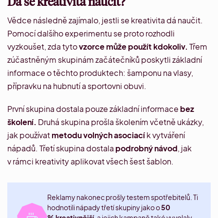
Dá se kreativita naučit?
Vědce následně zajímalo, jestli se kreativita dá naučit.
Pomocí dalšího experimentu se proto rozhodli
vyzkoušet, zda tyto
vzorce může použít kdokoliv.
Třem
zúčastněným skupinám začátečníků poskytli základní
informace o těchto produktech: šamponu na vlasy,
přípravku na hubnutí a sportovni obuvi.
První skupina dostala pouze základní informace
bez
školení.
Druhá skupina prošla školením včetně ukázky,
jak používat
metodu volných asociací
k vytváření
nápadů. Třetí skupina dostala
podrobný návod
, jak
v rámci kreativity aplikovat všech šest šablon.
Reklamy nakonec prošly testem spotřebitelů. Ti
hodnotili nápady třetí skupiny jako o
50
% kreativnější
, a jejich kampaně také vyvolaly