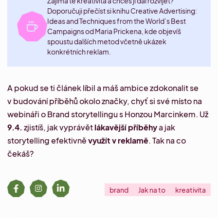
Zajímá tě kreativita a chceš ji dál rozvíjet?
Doporučuji přečíst si knihu
Creative Advertising:
Ideas and Techniques from the World’s Best
Campaigns
od Maria Prickena, kde objevíš
spoustu dalších metod včetně ukázek
konkrétních reklam.
A pokud se ti článek líbil a máš ambice zdokonalit se
v budování příběhů okolo značky, chyť si své místo na
webináři o Brand storytellingu
s Honzou Marcinkem. Už
9.4.
zjistíš, jak vyprávět
lákavější příběhy
a jak
storytelling efektivně
využít v reklamě
. Tak na co
čekáš?
brand
Jak na to
kreativita