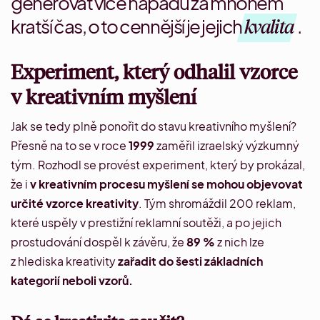
generovat více nápadů za mnohem
kratší čas, o to cennější je jejich
kvalita
.
Experiment, který odhalil vzorce
v kreativním myšlení
Jak se tedy plně ponořit do stavu kreativního myšlení?
Přesně na to se v roce
1999
zaměřil izraelský výzkumný
tým. Rozhodl se
provést experiment
, který by prokázal,
že i
v kreativním procesu myšlení se mohou objevovat
určité vzorce kreativity
. Tým shromáždil 200 reklam,
které uspěly v prestižní reklamní soutěži, a po jejich
prostudování dospěl k závěru, že
89 %
z nich lze
z hlediska kreativity
zařadit do šesti základních
kategorií neboli vzorů.