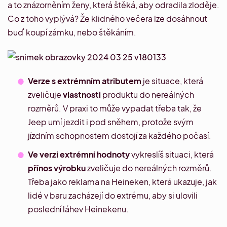
a to znázorněním ženy, která štěká, aby odradila zloděje.
Co z toho vyplývá? Že klidného večera lze dosáhnout
buď koupí zámku, nebo štěkáním.
Verze s extrémním atributem
je situace, která
zveličuje
vlastnosti
produktu do nereálných
rozměrů. V praxi to může vypadat třeba tak, že
Jeep umí jezdit i pod sněhem
, protože svým
jízdním schopnostem dostojí za každého počasí.
Ve verzi extrémní hodnoty
vykreslíš situaci, která
přínos výrobku
zveličuje do nereálných rozměrů.
Třeba jako
reklama na Heineken
, která ukazuje, jak
lidé v baru zacházejí do extrému, aby si ulovili
poslední láhev Heinekenu.