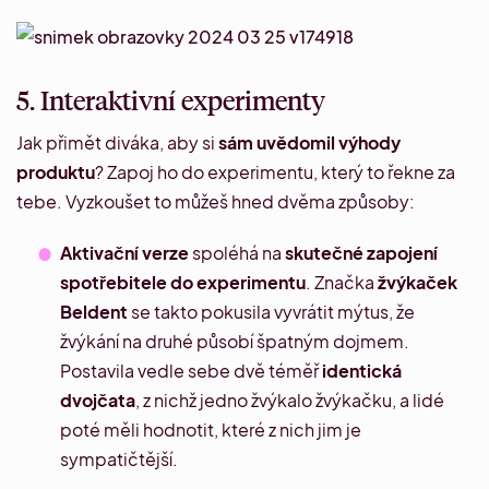
5. Interaktivní experimenty
Jak přimět diváka, aby si
sám uvědomil výhody
produktu
? Zapoj ho do experimentu, který to řekne za
tebe. Vyzkoušet to můžeš hned dvěma způsoby:
Aktivační verze
spoléhá na
skutečné zapojení
spotřebitele do experimentu
. Značka
žvýkaček
Beldent
se takto pokusila vyvrátit mýtus, že
žvýkání na druhé působí špatným dojmem.
Postavila vedle sebe dvě téměř
identická
dvojčata
, z nichž jedno žvýkalo žvýkačku, a lidé
poté měli hodnotit, které z nich jim je
sympatičtější.