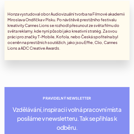
Honza vystudoval obor Audiovizuální tvorba na Filmové akademii
Miroslava Ondříčka v Písku. Po návštěvě prestižního festivalu
kreativity Cannes Lions se rozhodl přesunout ze světa filmu do
světa reklamy, kde nyní působí jako kreativní stratég. Za svou
práci pro značky T-Mobile, Kofola, nebo Česká spořitelna byl
oceněn na prestižních soutěžích, jako jsou Effie, Clio, Cannes
Lions a ADC Creative Awards.
PRAVIDELNÝ NEWSLETTER
Vzdělávání, inspiraci i volná pracovní místa
posíláme v newsletteru. Tak se přihlas k
odběru.