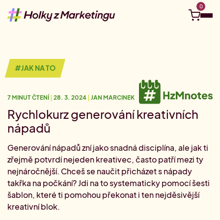
0
Objevuj
#JAK NA TO
Kurzy a eventy
7 MINUT ČTENÍ
|
28. 3. 2024
|
JAN MARCINEK
Kariérní kompas
Ucelené Akademie
Tvá vzdělávací cesta na míru
Rychlokurz generování kreativních
Nejbližší live webináře
nápadů
Připoj se online odkudkoliv.
Pro firmy
Kariérní cesta: Social media
Generování nápadů zní jako snadná disciplína, ale jak ti
Vydej se na cestu social media
Juniorní Akademie
zřejmě potvrdí nejeden kreativec, často patří mezi ty
Videokurzy
Vstupenka do marketingu
#HzMhrdost
Tvé téma, tvé tempo.
Firemní vzdělávání
nejnáročnější. Chceš se naučit přicházet s nápady
Kariérní cesta: Digitální marketing
takřka na počkání? Jdi na to systematicky pomocí šesti
Hledám do týmu
Vydej se na cestu digitálu
Akademie pro marketingové manažer(k)y
šablon, které ti pomohou překonat i ten nejděsivější
Půlroční permanentka na školení
O nás
Staň se klientem Akademie
0
Akademie pro pokročilé
Jedno rozhodnutí, půl roku vzdělávání.
kreativní blok.
#HzM Merch
Volné pozice v marketingu