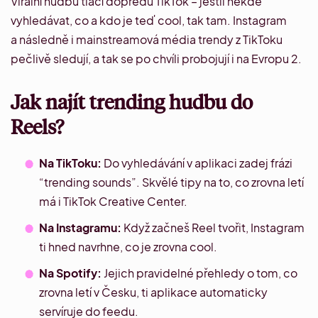
Virální hudbu tlačí dopředu TikTok – jestli někde
vyhledávat, co a kdo je teď cool, tak tam. Instagram
a následně i mainstreamová média trendy z TikToku
pečlivě sledují, a tak se po chvíli probojují i na Evropu 2.
Jak najít trending hudbu do
Reels?
Na TikToku:
Do vyhledávání v aplikaci zadej frázi
“trending sounds”. Skvělé tipy na to, co zrovna letí
má i
TikTok Creative Center
.
Na Instagramu:
Když začneš Reel tvořit, Instagram
ti hned navrhne, co je zrovna cool.
Na Spotify:
Jejich pravidelné přehledy o tom, co
zrovna letí v Česku, ti aplikace automaticky
servíruje do feedu.