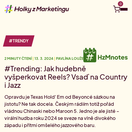
0
Objevuj
#TRENDY
Kurzy a eventy
2 MINUTY ČTENÍ
|
13. 3. 2024
|
PAVLÍNA LOUŽENSKÁ
Kariérní kompas
Ucelené Akademie
Tvá vzdělávací cesta na míru
#Trending: Jak hudebně
Nejbližší live webináře
vyšperkovat Reels? Vsaď na Country
Připoj se online odkudkoliv.
Pro firmy
i Jazz
Kariérní cesta: Social media
Vydej se na cestu social media
Juniorní Akademie
Videokurzy
Vstupenka do marketingu
Opravdu je Texas Hold' Em od Beyoncé sázkou na
#HzMhrdost
Tvé téma, tvé tempo.
Firemní vzdělávání
jistotu? Ne tak docela. Českým rádiím totiž pořád
Kariérní cesta: Digitální marketing
Hledám do týmu
vládnou Chinaski nebo Maroon 5. Jedno je ale jisté –
Vydej se na cestu digitálu
Akademie pro marketingové manažer(k)y
Půlroční permanentka na školení
virální hudba roku 2024 se sveze na vlně divokého
O nás
Staň se klientem Akademie
0
Akademie pro pokročilé
Jedno rozhodnutí, půl roku vzdělávání.
západu i přítmí omšelého jazzového baru.
#HzM Merch
Volné pozice v marketingu