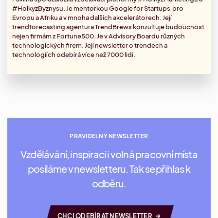
#HolkyzByznysu. Je mentorkou Google for Startups pro
Evropu a Afriku a v mnoha dalších akcelerátorech. Její
trendforecasting agentura TrendBrews konzultuje budoucnost
nejen firmám z Fortune500. Je v Advisory Boardu různých
technologických firem. Její
newsletter
o trendech a
technologiích odebírá více než 7000 lidí.
PRAVIDELNÝ NEWSLETTER
Vzdělávání, inspiraci i volná pracovní místa
posíláme v newsletteru. Tak se přihlas k
odběru.
→
CHCI ODEBÍRAT NEWSLETTER