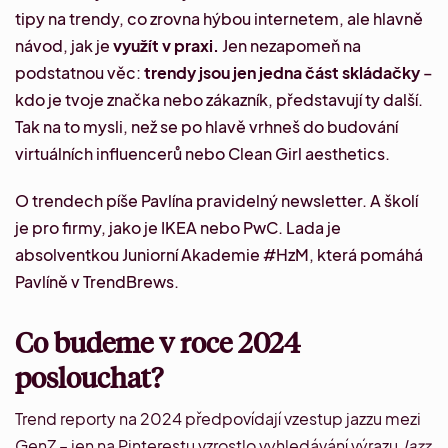
tipy na trendy, co zrovna hýbou internetem, ale hlavně
návod, jak je
využít v praxi.
Jen nezapomeň na
podstatnou věc:
trendy jsou jen jedna část skládačky
–
kdo je tvoje značka nebo zákazník, představují ty další.
Tak na to mysli, než se po hlavě vrhneš do budování
virtuálních influencerů nebo
Clean Girl aesthetics
.
O trendech píše
Pavlína
pravidelný
newsletter
. A školí
je pro firmy, jako je IKEA nebo PwC.
Lada
je
absolventkou Juniorní Akademie #HzM, která pomáhá
Pavlíně v TrendBrews.
Co budeme v roce 2024
poslouchat?
Trend reporty na 2024
předpovídají vzestup jazzu mezi
GenZ – jen na Pinterestu vzrostlo vyhledávání výrazu
Jazz