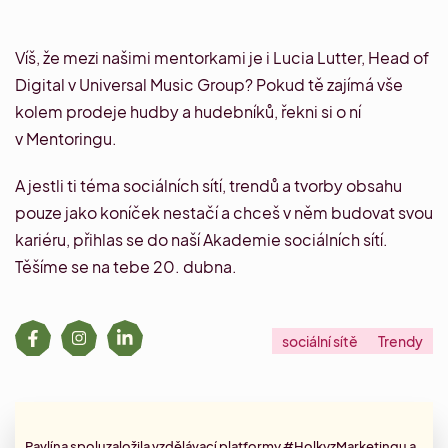
Víš, že mezi našimi mentorkami je i
Lucia Lutter
, Head of
Digital v Universal Music Group? Pokud tě zajímá vše
kolem prodeje hudby a hudebníků, řekni si o ní
v
Mentoringu
.
A jestli ti téma sociálních sítí, trendů a tvorby obsahu
pouze jako koníček nestačí a chceš v něm budovat svou
kariéru, přihlas se do naší
Akademie sociálních sítí
.
Těšíme se na tebe 20. dubna.
sociální sítě
Trendy
Pavlína spoluzaložila vzdělávací platformy #HolkyzMarketingu a