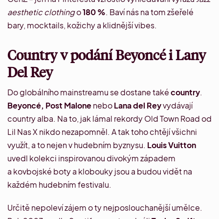
aesthetic clothing
o
180 %
. Baví nás na tom zšeřelé
bary, mocktails,
kožichy
a klidnější vibes.
Country v podání Beyoncé i Lany
Del Rey
Do globálního mainstreamu se dostane také
country
.
Beyoncé, Post Malone
nebo
Lana del Rey
vydávají
country alba. Na to, jak lámal rekordy
Old Town Road
od
Lil Nas X nikdo nezapomněl. A tak toho chtějí všichni
využít, a to nejen v hudebním byznysu.
Louis Vuitton
uvedl kolekci inspirovanou divokým západem
a kovbojské boty a klobouky jsou a budou vidět na
každém hudebním festivalu.
Určitě nepoleví zájem o ty nejposlouchanější umělce.