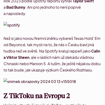
Rok 2023 podle
Spotify reportu
vyhráli
Taylor Swift
a
Bad Bunny
. Ani pro jednoho to není poprvé
a naposledy.
Než si jako novou firemní znělku vybereš Texas Hold’ Em
od Beyoncé, tak mysli na to, že nás v Česku baví jiná
hudba než ve světě. Na Spotify kralují rappeři jako
Calin
a Viktor Sheen
, ale v rádiích nám už dekádu vládnou
Chinaski nebo Maroon 5. A tuším, že ještě nějakou dobu
to tak bude, jak ukazuje
výzkum Českého Rozhlasu
.
Z TikToku na Evropu 2