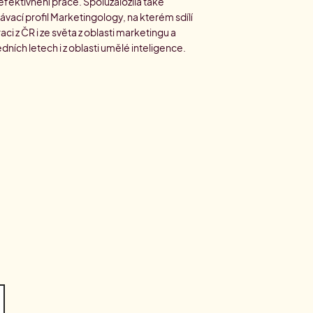
efektivnění práce. Spoluzaložila také
ávací profil Marketingology, na kterém sdílí
raci z ČR i ze světa z oblasti marketingu a
dních letech i z oblasti umělé inteligence.