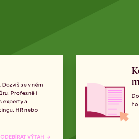
K
m
. Dozvíš se v něm
ůru. Profesně i
Do
s experty a
ho
tingu, HR nebo
→
ODEBÍRAT VÝTAH