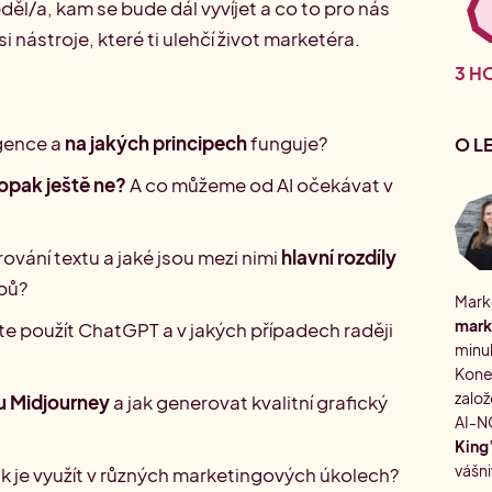
děl/a, kam se bude dál vyvíjet a co to pro nás
nástroje, které ti ulehčí život marketéra.
3 H
igence a
na jakých principech
funguje?
O L
opak ještě ne?
A co můžeme od AI očekávat v
ování textu a jaké jsou mezi nimi
hlavní rozdíly
upů?
Marké
mark
e použít ChatGPT a v jakých případech raději
minul
Konec
založ
u Midjourney
a jak generovat kvalitní grafický
AI-N
King’
vášni
ak je využít v různých marketingových úkolech?