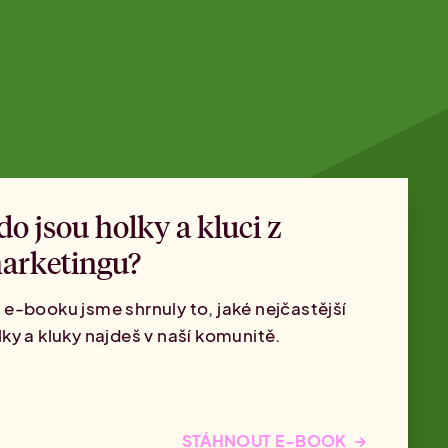
do jsou holky a kluci z
arketingu?
 e-booku jsme shrnuly to, jaké nejčastější
lky a kluky najdeš v naší komunitě.
→
STÁHNOUT E-BOOK