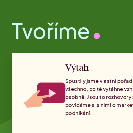
Tvoříme
Výtah
Spustily jsme vlastní pořad
všechno, co tě vytáhne vzh
osobně. Jsou to rozhovory 
povídáme si s nimi o marke
podnikání.