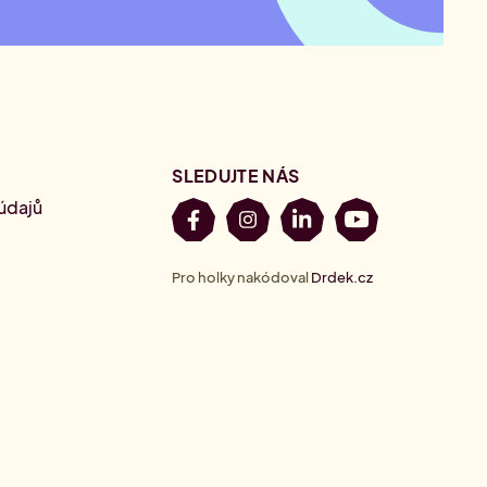
SLEDUJTE NÁS
́dajů
Pro holky nakódoval
Drdek.cz