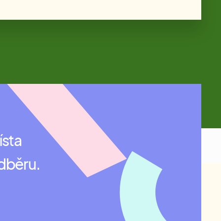
ísta
odběru.