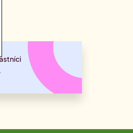
astníci
.