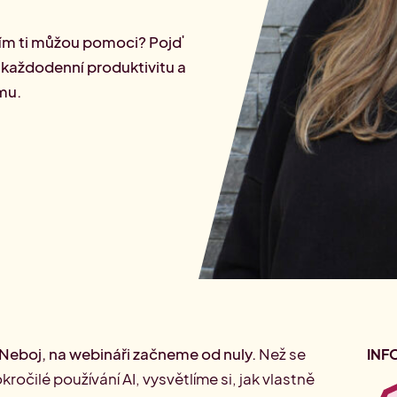
rketingu
 vším ti můžou pomoci? Pojď
it každodenní produktivitu a
mu.
 Neboj, na webináři začneme od nuly.
Než se
INF
ročilé používání AI, vysvětlíme si, jak vlastně