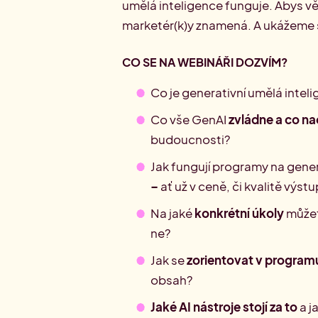
umělá inteligence funguje. Abys vě
marketér(k)y znamená. A ukážeme si 
CO SE NA WEBINÁŘI DOZVÍM?
Co je generativní umělá intel
Co vše GenAI
zvládne a co na
budoucnosti?
Jak fungují programy na gener
–
ať už v ceně, či kvalitě výst
Na jaké
konkrétní úkoly
můžet
ne?
Jak se
zorientovat v program
obsah?
Jaké AI nástroje stojí za to
a j