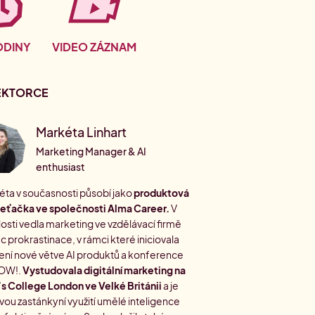
ODINY
VIDEO ZÁZNAM
EKTORCE
Markéta Linhart
Marketing Manager & AI
enthusiast
ta v současnosti působí jako
produktová
eťačka ve společnosti Alma Career.
V
osti vedla marketing ve vzdělávací firmě
 prokrastinace, v rámci které iniciovala
ení nové větve AI produktů a konference
OW!.
Vystudovala digitální marketing na
s College London ve Velké Británii
a je
vou zastánkyní využití umělé inteligence