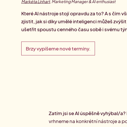
Markéta Linhart
,
Marketing Manager & AI enthusiast
ma
Přehled Akademií
Které AI nástroje stojí opravdu za to? A s čím
zjistit, jak si díky umělé inteligenci můžeš zvýš
ušetřit spoustu cenného času sobě i svému tý
Brzy vypíšeme nové termíny.
Zatím jsi se AI úspěšně vyhýbal/a?
vrhneme na konkrétní nástroje a pok