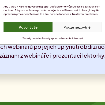
Aby ti web #HzM fungoval co nejlépe, potřebujeme tvůj souhlas se zpracováním
 do 24 hodin.
cookies. S tvým souhlasem pro nás bude jednodušší ukazovat ti obsah, který tě
opravdu zajímá a neobtěžovat tě s tím, co vidět nechceš.
Nastavení předvoleb
Povolit vše
Pouze nezbytné
Zásady cookies
Zásady zpracování osobních údajů
ch webinářů po jejich uplynutí obdrží úč
záznam z webináře i prezentaci lektorky