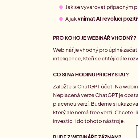
Jak se vyvarovat případným 
A jak
vnímat AI revoluci pozit
PRO KOHO JE WEBINÁŘ VHODNÝ?
Webinář je vhodný pro úplné začáte
inteligence, kteří se chtějí dále rozv
CO SI NA HODINU PŘICHYSTAT?
Založte si ChatGPT účet. Na webiná
Neplacená verze ChatGPT je dostaču
placenou verzí. Budeme si ukazovat 
který ale nemá free verzi. Chcete-li
investici i do tohoto nástroje.
BUDE Z WEBINÁŘE ZÁZNAM?