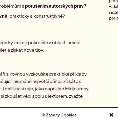
pro z
problémům s
porušením autorských práv?
vzděl
inspi
ivně,
prakticky a konstruktivně?
posle
čníky i mírně pokročilé v oblasti umělé
íjet a získat nové tipy.
ři si rovnou vyzkoušíte praktické příklady.
jící, nicméně největší přínos získáte s
i další nástroje, jako například Midjourney,
 si zkoušet věci spolu s lektorem, zvažte
Zase ty Cookies