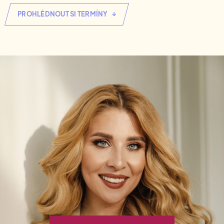
Najdi si vysněnou práci.
Kontakty
Aktuální Miniakademie
Letní Akademie marketingu
↓
PROHLÉDNOUT SI TERMÍNY
Letní marketingový náskok
Dárkové poukazy
Aktuální články
Minikonference
Zjisti, co hýbe světem marketingu.
Přehled Akademií
Konference #HolkyzMarketingu
Slovníček pozic
Zorientuj se v marketingových pozicích.
Akademie sociálních sítí
Aktuální networkingová setkání
Specializace: Social media
Akademie account managementu
Specializace: Account management
Akademie AI v marketingu
Strategická implementace AI v marketingu