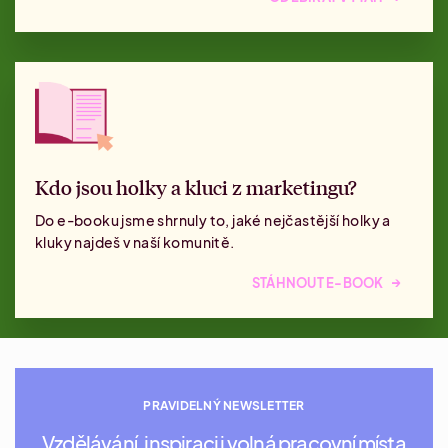
Kdo jsou holky a kluci z marketingu?
Do e-booku jsme shrnuly to, jaké nejčastější holky a
kluky najdeš v naší komunitě.
→
STÁHNOUT E-BOOK
PRAVIDELNÝ NEWSLETTER
Vzdělávání, inspiraci i volná pracovní místa