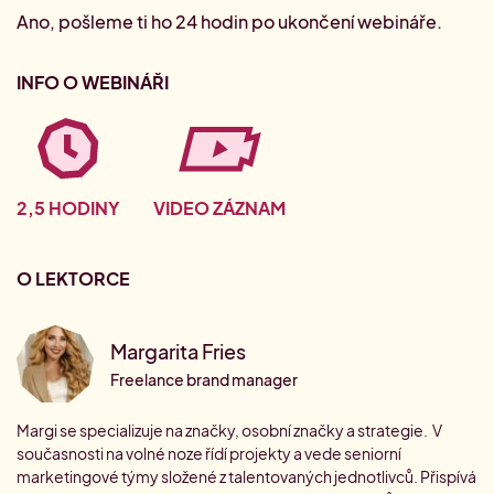
Ano, pošleme ti ho 24 hodin po ukončení webináře.
INFO O WEBINÁŘI
2,5 HODINY
VIDEO ZÁZNAM
O LEKTORCE
Margarita Fries
Freelance brand manager
Margi se specializuje na značky, osobní značky a strategie. V
současnosti na volné noze řídí projekty a vede seniorní
marketingové týmy složené z talentovaných jednotlivců. Přispívá