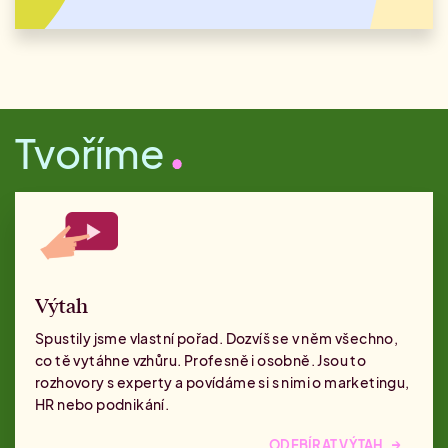
Tvoříme
Výtah
Spustily jsme vlastní pořad. Dozvíš se v něm všechno,
co tě vytáhne vzhůru. Profesně i osobně. Jsou to
rozhovory s experty a povídáme si s nimi o marketingu,
HR nebo podnikání.
→
ODEBÍRAT VÝTAH