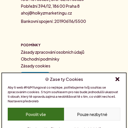
Pobřežní 394/12, 186 00 Praha 8
ahoj@holkyzmarketingu.cz
Bankovní spojení: 201906116/5500
PODMÍNKY
Zásady zpracování osobních údajů
Obchodní podmínky
Zásady cookies
Zase ty Cookies
Aby ti web #HzM fungoval co nejlépe, potřebujeme tvůj souhlas se
zpracováním cookies. S tvým souhlasem pro nás bude jednodušší ukazovat
SLEDUJTE NÁS
ti obsah, který tě opravdu zajímá a neobtěžovat tě s tím, co vidět nechceš.
Nastavení předvoleb
Povolit vše
Pouze nezbytné
Pro holky nakódoval
Drdek.cz