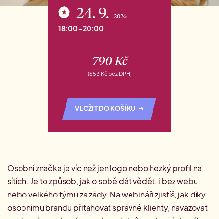
24. 9.
2026
18:00-20:00
790
Kč
(
653
Kč
bez DPH)
→
VLOŽIT DO KOŠÍKU
Osobní značka je víc než jen logo nebo hezký profil na
sítích. Je to způsob, jak o sobě dát vědět, i bez webu
nebo velkého týmu za zády.
Na webináři zjistíš, jak díky
osobnímu brandu přitahovat správné klienty, navazovat