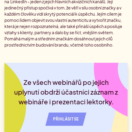
na LinkedIn – jeden z jejich hlavních akvizičních kanálů. Její
jedinečný přístup spočívá v tom, že věří v sílu osobní značky a v
každém člověku vidí skrytý potenciál k úspěchu. Jejím cílem je
pomoci lidem objevit svou vlastní autenticitu a vytvořit značku,
která je nejen rozpoznatelná, ale také přináší úspěch a posiluje
vztahy s klienty, partnery a dalo by se říct, vnějším světem.
Pomáhá malým a středním značkám dosáhnout jejich cílů
prostřednictvím budování brandu, včetně toho osobního.
Ze všech webinářů po jejich
uplynutí obdrží účastníci záznam z
webináře i prezentaci lektorky.
PŘIHLÁSIT SE