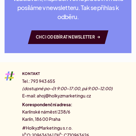
posíláme v newsletteru. Tak se přihlas k
odběru.
→
CHCI ODEBÍRAT NEWSLETTER
KONTAKT
Tel.: 793 943 655
(dostupné po–čt 9:00–17:00, pá 9:00–12:00)
E-mail:
ahoj@holkyzmarketingu.cz
Korespondenční adresa:
Karlínské náměstí 238/6
Karlín, 186 00 Praha
#HolkyzMarketingu s.r.o.
IČO: 10963626 | DIČ: CZ10963626