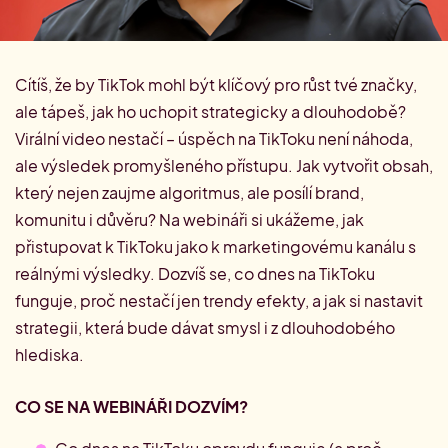
Cítíš, že by TikTok mohl být klíčový pro růst tvé značky,
ale tápeš, jak ho uchopit strategicky a dlouhodobě?
Virální video nestačí – úspěch na TikToku není náhoda,
ale výsledek promyšleného přístupu. Jak vytvořit obsah,
který nejen zaujme algoritmus, ale posílí brand,
komunitu i důvěru? Na webináři si ukážeme, jak
přistupovat k TikToku jako k marketingovému kanálu s
reálnými výsledky. Dozvíš se, co dnes na TikToku
funguje, proč nestačí jen trendy efekty, a jak si nastavit
strategii, která bude dávat smysl i z dlouhodobého
hlediska.
CO SE NA WEBINÁŘI DOZVÍM?