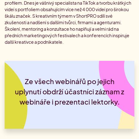
profilem. Dnes je vášnivý specialista na TikTok a tvorbu krátkých
videí s portfoliem obsahujícím více než 4 000 videí pro širokou
škálu značek.
S kreativním týmem v ShortPRO sdílí své
zkušenosti a nadšení s dalšími tvůrci, firmami a agenturami.
Školení, mentoring a konzultace ho naplňují a velmi rád na
předních marketingových festivalech a konferencích inspiruje
další kreativce a podnikatele.
Ze všech webinářů po jejich
uplynutí obdrží účastníci záznam z
webináře i prezentaci lektorky.