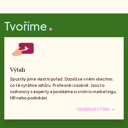
Tvoříme
Výtah
Spustily jsme vlastní pořad. Dozvíš se v něm všechno,
co tě vytáhne vzhůru. Profesně i osobně. Jsou to
rozhovory s experty a povídáme si s nimi o marketingu,
HR nebo podnikání.
→
ODEBÍRAT VÝTAH