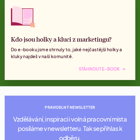
Kdo jsou holky a kluci z marketingu?
Do e-booku jsme shrnuly to, jaké nejčastější holky a
kluky najdeš v naší komunitě.
→
STÁHNOUT E-BOOK
PRAVIDELNÝ NEWSLETTER
Vzdělávání, inspiraci i volná pracovní místa
posíláme v newsletteru. Tak se přihlas k
odběru.