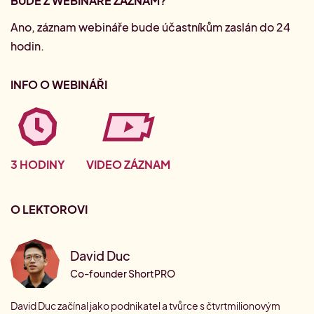
BUDE Z WEBINÁŘE ZÁZNAM?
Ano, záznam webináře bude účastníkům zaslán do 24
hodin.
INFO O WEBINÁŘI
3 HODINY
VIDEO ZÁZNAM
O LEKTOROVI
David Duc
Co-founder ShortPRO
David Duc začínal jako podnikatel a tvůrce s čtvrtmilionovým