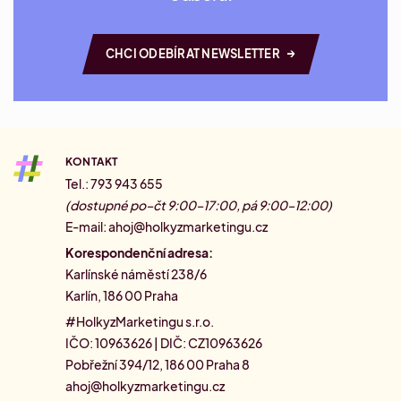
→
CHCI ODEBÍRAT NEWSLETTER
KONTAKT
Tel.: 793 943 655
(dostupné po–čt 9:00–17:00, pá 9:00–12:00)
E-mail:
ahoj@holkyzmarketingu.cz
Korespondenční adresa:
Karlínské náměstí 238/6
Karlín, 186 00 Praha
#HolkyzMarketingu s.r.o.
IČO: 10963626 | DIČ: CZ10963626
Pobřežní 394/12, 186 00 Praha 8
ahoj@holkyzmarketingu.cz