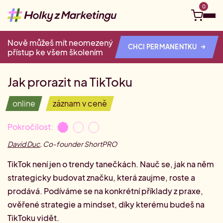
0
Nově můžeš mít neomezený
→
Objevuj
CHCI PERMANENTKU
přístup ke všem školením
VŠECHNA ŠKOLENÍ
Kurzy a eventy
Jak prorazit na TikToku
Kariérní kompas
online
záznam v ceně
Ucelené Akademie
Tvá vzdělávací cesta na míru
Nejbližší live webináře
Pokročilost:
Připoj se online odkudkoliv.
Pro firmy
Kariérní cesta: Social media
David Duc
,
Co-founder ShortPRO
Vydej se na cestu social media
Juniorní Akademie
Videokurzy
Vstupenka do marketingu
TikTok není jen o trendy tanečkách. Nauč se, jak na něm
#HzMhrdost
Tvé téma, tvé tempo.
Firemní vzdělávání
strategicky budovat značku, která zaujme, roste a
Kariérní cesta: Digitální marketing
Hledám do týmu
Vydej se na cestu digitálu
prodává. Podíváme se na konkrétní příklady z praxe,
Akademie pro marketingové manažer(k)y
Půlroční permanentka na školení
O nás
Staň se klientem Akademie
0
Akademie pro pokročilé
ověřené strategie a mindset, díky kterému budeš na
Jedno rozhodnutí, půl roku vzdělávání.
#HzM Merch
TikToku vidět.
Volné pozice v marketingu