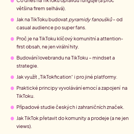
Co dnes na TikToku opravdu funguje (a proč
většina firem selhává).
Jak na TikToku budovat
pyramidy fanoušků
– od
casual audience po super fans.
Proč je na TikToku klíčový komunitní a attention-
first obsah, ne jen virální hity.
Budování lovebrandu na TikToku – mindset a
strategie.
Jak využít „TikTokfication“ i pro jiné platformy.
Praktické principy vyvolávání emocí a zapojení na
TikToku.
Případové studie českých i zahraničních značek.
Jak TikTok přetavit do komunity a prodeje (a ne jen
views).