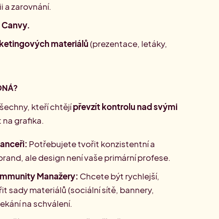
ii a zarovnání.
e Canvy.
ketingových materiálů
(prezentace, letáky,
DNÁ?
šechny, kteří chtějí
převzít kontrolu nad svými
t na grafika.
lanceři:
Potřebujete tvořit konzistentní a
 brand, ale design není vaše primární profese.
mmunity Manažery:
Chcete být rychlejší,
it sady materiálů (sociální sítě, bannery,
ekání na schválení.