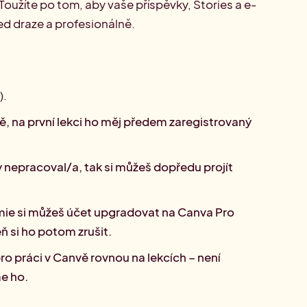
Toužíte po tom, aby vaše příspěvky, Stories a e-
ed draze a profesionálně.
).
vě, na první lekci ho měj předem zaregistrovaný
y nepracoval/a, tak si můžeš dopředu projít
ie si můžeš účet upgradovat na Canva Pro
ň si ho potom zrušit.
 pro práci v Canvě rovnou na lekcích – není
e ho.