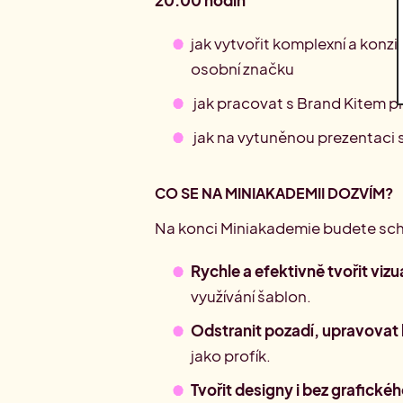
20:00 hodin
jak vytvořit komplexní a konz
osobní značku
jak pracovat s Brand Kitem p
jak na vytuněnou prezentaci
CO SE NA MINIAKADEMII DOZVÍM?
Na konci Miniakademie budete sch
Rychle a efektivně tvořit vizu
využívání šablon.
Odstranit pozadí, upravovat 
jako profík.
Tvořit designy i bez grafickéh