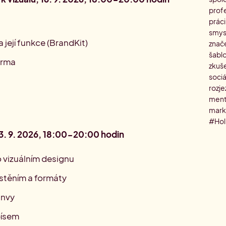
profe
práci
smysl
a její funkce (BrandKit)
znače
šablo
arma
zkuš
sociá
rozj
ment
mark
#Hol
 23. 9. 2026, 18:00-20:00 hodin
o vizuálním designu
stěním a formáty
anvy
písem