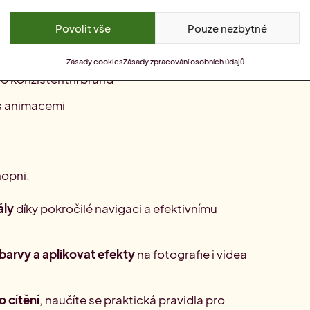
Povolit vše
Pouze nezbytné
istentní sady materiálů pro marketing nebo
Zásady cookies
Zásady zpracování osobních údajů
ro konzistentní brand
 s animacemi
opni:
ály
díky pokročilé navigaci a efektivnímu
barvy a aplikovat efekty
na fotografie i videa
o cítění
, naučíte se praktická pravidla pro