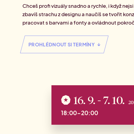
ma
Chceš profi vizuály snadno a rychle, i když nejs
Přehled Akademií
zbavíš strachu z designu a naučíš se tvořit konz
pracovat s barvami a fonty a ovládnout pokroč
↓
PROHLÉDNOUT SI TERMÍNY
16. 9.
- 7. 10.
20
18:00-20:00