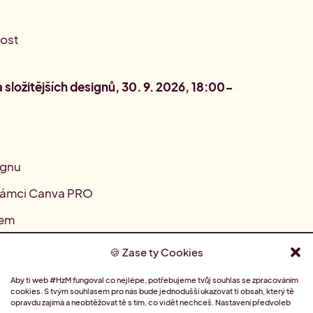
nost
a složitějších designů, 30. 9. 2026, 18:00-
ignu
 rámci Canva PRO
iem
Zase ty Cookies
Aby ti web #HzM fungoval co nejlépe, potřebujeme tvůj souhlas se zpracováním
ateriálů a prezentací, 7. 10. 2026, 18:00-
cookies. S tvým souhlasem pro nás bude jednodušší ukazovat ti obsah, který tě
opravdu zajímá a neobtěžovat tě s tím, co vidět nechceš.
Nastavení předvoleb