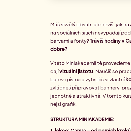
Máš skvělý obsah, ale nevíš, jak na 
na sociálních sítích nevypadají pod
barvami a fonty?
Trávíš hodiny v C
dobré?
V této Miniakademii tě provedeme o
dají
vizuální jistotu
. Naučíš se prac
barev i písma a vytvoříš si vlastní
ko
zvládneš připravovat bannery, prez
jednotně a atraktivně. V tomto kurzu
nejsi grafik.
STRUKTURA MINIAKADEMIE:
1. lekce: Canva – od prvních kroků