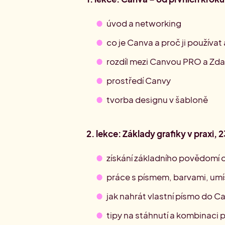
úvod a networking
co je Canva a proč ji používat 
rozdíl mezi Canvou PRO a Zd
prostředí Canvy
tvorba designu v šabloně
2. lekce: Základy grafiky v praxi,
získání základního povědomí 
práce s písmem, barvami, umí
jak nahrát vlastní písmo do C
tipy na stáhnutí a kombinaci 