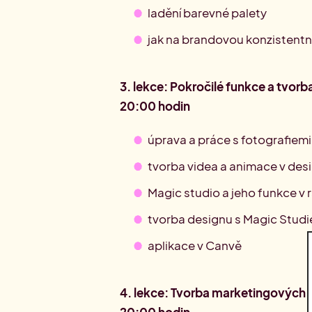
ladění barevné palety
jak na brandovou konzistent
3. lekce: Pokročilé funkce a tvorb
20:00 hodin
úprava a práce s fotografiemi
tvorba videa a animace v des
Magic studio a jeho funkce v
tvorba designu s Magic Stud
aplikace v Canvě
4. lekce: Tvorba marketingových m