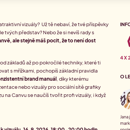
atraktivní vizuály? Už tě nebaví, že tvé příspěvky
INF
le tvých představ? Nebo že si nevíš rady s
anvě, ale stejně máš pocit, že to není dost
4 X
d základů až po pokročilé techniky, které ti
ovat s mřížkami, pochopíš základní pravidla
O L
nzistentní brand manuál
, díky kterému
entace nebo vizuály pro sociální sítě grafiky
 na Canvu se naučíš tvořit profi vizuály, i když
Jana
marke
 k vizuálu, 16. 9. 2026, 18:00-20:00 hodin
spole