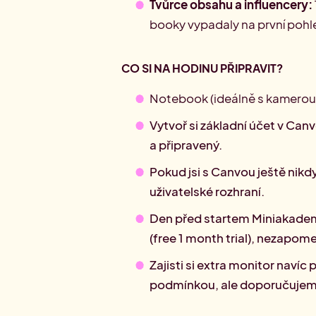
Tvůrce obsahu a influencery:
booky vypadaly na první pohl
CO SI NA HODINU PŘIPRAVIT?
Notebook (ideálně s kamerou
Vytvoř si základní účet v Can
a připravený.
Pokud jsi s Canvou ještě nikd
uživatelské rozhraní.
Den před startem Miniakadem
(free 1 month trial), nezapome
Zajisti si extra monitor navíc
podmínkou, ale doporučujem