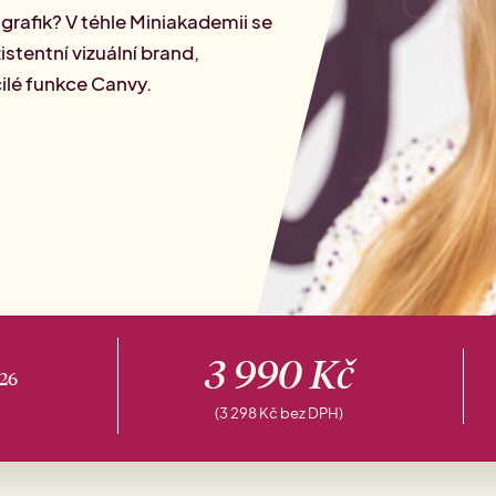
rketingu
i grafik? V téhle Miniakademii se
istentní vizuální brand,
ilé funkce Canvy.
3 990
Kč
26
(
3 298
Kč
bez DPH)