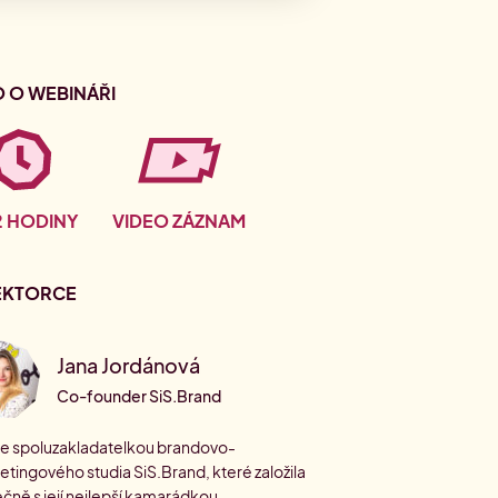
O O WEBINÁŘI
 2 HODINY
VIDEO ZÁZNAM
EKTORCE
Jana Jordánová
Co-founder SiS.Brand
 je spoluzakladatelkou brandovo-
tingového studia SiS.Brand, které založila
čně s její nejlepší kamarádkou –