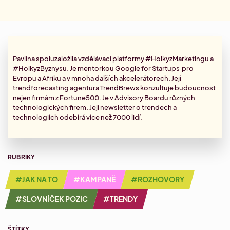
Najdi si vysněnou práci.
Kontakty
Aktuální Miniakademie
Letní Akademie marketingu
Letní marketingový náskok
Dárkové poukazy
Aktuální články
Minikonference
Zjisti, co hýbe světem marketingu.
Přehled Akademií
Pavlína spoluzaložila vzdělávací platformy #HolkyzMarketingu a
#HolkyzByznysu. Je mentorkou Google for Startups pro
Konference #HolkyzMarketingu
Slovníček pozic
Evropu a Afriku a v mnoha dalších akcelerátorech. Její
Zorientuj se v marketingových pozicích.
trendforecasting agentura TrendBrews konzultuje budoucnost
Akademie sociálních sítí
nejen firmám z Fortune500. Je v Advisory Boardu různých
Aktuální networkingová setkání
Specializace: Social media
technologických firem. Její
newsletter
o trendech a
technologiích odebírá více než 7000 lidí.
Akademie account managementu
Specializace: Account management
RUBRIKY
#JAK NA TO
#KAMPANĚ
#ROZHOVORY
Akademie AI v marketingu
Strategická implementace AI v marketingu
#SLOVNÍČEK POZIC
#TRENDY
ŠTÍTKY