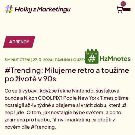
0
Objevuj
#TRENDY
Kurzy a eventy
5 MINUT ČTENÍ
|
27. 3. 2024
|
PAVLÍNA LOUŽENSKÁ
Kariérní kompas
Ucelené Akademie
Tvá vzdělávací cesta na míru
#Trending: Milujeme retro a toužíme
Nejbližší live webináře
po životě v 90s
Připoj se online odkudkoliv.
Pro firmy
Kariérní cesta: Social media
Co se ti vybaví, když se řekne Nintendo, šusťáková
Vydej se na cestu social media
Juniorní Akademie
bunda a Nikon COOLPIX? Podle New York Times cítíme
Videokurzy
Vstupenka do marketingu
#HzMhrdost
Tvé téma, tvé tempo.
Firemní vzdělávání
nostalgii až 4× týdně a přejeme si vrátit dobu, která už
Kariérní cesta: Digitální marketing
nepřijde. O tom, jak nostalgie hýbe světem, a co to
Hledám do týmu
Vydej se na cestu digitálu
Akademie pro marketingové manažer(k)y
znamená pro hudbu, filmy i marketing, si přečti v
Půlroční permanentka na školení
O nás
Staň se klientem Akademie
0
Akademie pro pokročilé
Jedno rozhodnutí, půl roku vzdělávání.
novém díle #Trending.
#HzM Merch
Volné pozice v marketingu