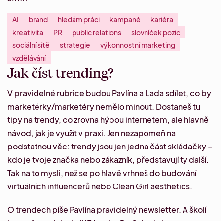
AI
brand
hledám práci
kampaně
kariéra
kreativita
PR
public relations
slovníček pozic
sociální sítě
strategie
výkonnostní marketing
vzdělávání
Jak číst trending?
V pravidelné rubrice budou Pavlína a Lada sdílet, co by
marketérky/marketéry nemělo minout. Dostaneš tu
tipy na trendy, co zrovna hýbou internetem, ale hlavně
návod, jak je využít v praxi. Jen nezapomeň na
podstatnou věc: trendy jsou jen jedna část skládačky –
kdo je tvoje značka nebo zákazník, představují ty další.
Tak na to mysli, než se po hlavě vrhneš do budování
virtuálních influencerů nebo
Clean Girl aesthetics
.
O trendech píše
Pavlína
pravidelný
newsletter
. A školí