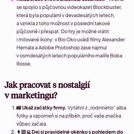
se spojilo s půjčovnou videokazet
Blockbuster
,
která byla populární v devadesátých letech,
a vznikla z toho možnost v poslední takové
půjčovně i přespat. Do hry je možné vrátit
i milované ikony: v Bio Oko uvádí filmy
Alexander
Hemala
a Adobe Photoshop zase najmul
v osmdesátých letech populárního malíře Boba
Rosse.
Jak pracovat s nostalgií
v marketingu?
📸 Ukaž začátky firmy.
Vytáhni z
„
rodinného
“
alba
fotky a vzpomeň si na příběh, proč vaše značka
vůbec začala.
👩🏻‍💻 Dej si pravidelné okénko s pohledem do