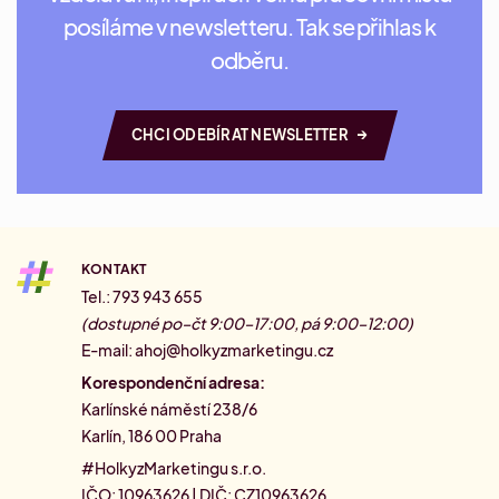
posíláme v newsletteru. Tak se přihlas k
odběru.
→
CHCI ODEBÍRAT NEWSLETTER
KONTAKT
Tel.: 793 943 655
(dostupné po–čt 9:00–17:00, pá 9:00–12:00)
E-mail:
ahoj@holkyzmarketingu.cz
Korespondenční adresa:
Karlínské náměstí 238/6
Karlín, 186 00 Praha
#HolkyzMarketingu s.r.o.
IČO: 10963626 | DIČ: CZ10963626