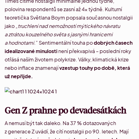
Times
cítíme nostalgii minimálně jednou týdně,
polovina respondentů se zasní až 4× týdně. Kulturní
teoretička Světlana Boym popsala současnou nostalgii
jako
„
truchlení nad nemožností mýtického návratu
a ztrátou kouzelného světa s jasnými hranicemi
a hodnotami
.”
Sentimentální touha po
dobrých časech
idealizované minulosti
není překvapivá – poslední roky
otřásá naším životem
polykrize
. Války, klimatická krize
nebo inflace znamenají
vzestup touhy po době, která
už nepřijde.
Gen Z prahne po devadesátkách
A nemusí být tak daleko.
Na 37 % dotazovaných
z generace Z
uvádí, že cítí nostalgii po 90. letech. Mají