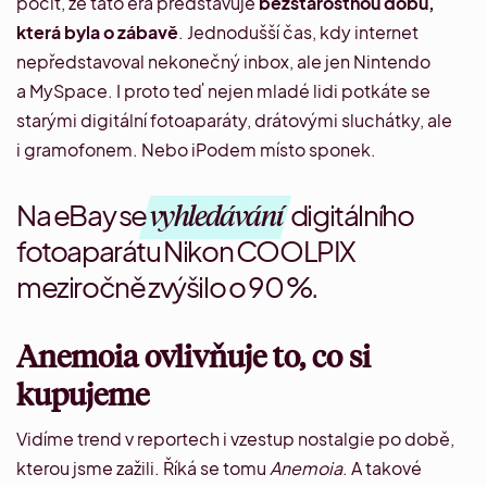
pocit, že tato éra představuje
bezstarostnou dobu,
která byla o zábavě
. Jednodušší čas, kdy internet
nepředstavoval nekonečný inbox, ale jen Nintendo
a MySpace. I proto teď nejen mladé lidi potkáte se
starými digitální fotoaparáty
,
drátovými sluchátky
, ale
i
gramofonem
. Nebo
iPodem místo sponek
.
Na eBay se
vyhledávání
digitálního
fotoaparátu Nikon COOLPIX
meziročně zvýšilo
o 90 %.
Anemoia ovlivňuje to, co si
kupujeme
Vidíme trend v reportech i vzestup nostalgie po době,
kterou jsme zažili. Říká se tomu
Anemoia
. A takové