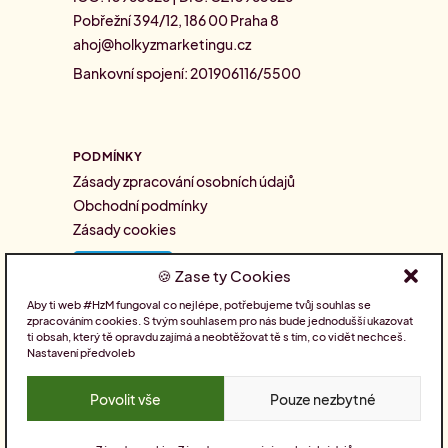
Pobřežní 394/12, 186 00 Praha 8
ahoj@holkyzmarketingu.cz
Bankovní spojení: 201906116/5500
PODMÍNKY
Zásady zpracování osobních údajů
Obchodní podmínky
Zásady cookies
Zase ty Cookies
Aby ti web #HzM fungoval co nejlépe, potřebujeme tvůj souhlas se
zpracováním cookies. S tvým souhlasem pro nás bude jednodušší ukazovat
SLEDUJTE NÁS
ti obsah, který tě opravdu zajímá a neobtěžovat tě s tím, co vidět nechceš.
Nastavení předvoleb
Povolit vše
Pouze nezbytné
Pro holky nakódoval
Drdek.cz