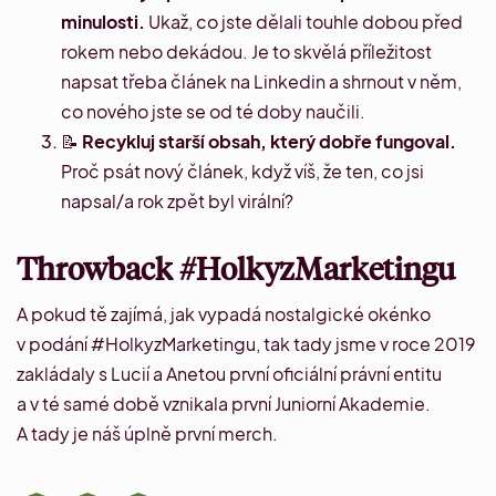
minulosti.
Ukaž, co jste dělali touhle dobou před
rokem nebo dekádou. Je to skvělá příležitost
napsat třeba článek na Linkedin a shrnout v něm,
co nového jste se od té doby naučili.
📝
Recykluj starší obsah, který dobře fungoval.
Proč psát nový článek, když víš, že ten, co jsi
napsal/a rok zpět byl virální?
Throwback #HolkyzMarketingu
A pokud tě zajímá, jak vypadá nostalgické okénko
v podání #HolkyzMarketingu, tak
tady
jsme v roce 2019
zakládaly s Lucií a Anetou první oficiální právní entitu
a v té samé době vznikala první
Juniorní Akademie
.
A
tady
je náš úplně první merch.