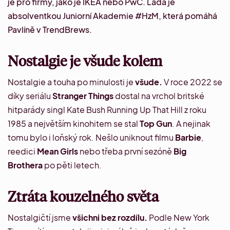
je pro firmy, jako je IKEA nebo PwC.
Lada
je
absolventkou Juniorní Akademie #HzM, která pomáhá
Pavlíně v TrendBrews.
Nostalgie je všude kolem
Nostalgie a touha po minulosti je
všude.
V roce 2022 se
díky seriálu
Stranger Things
dostal na
vrchol britské
hitparády
singl Kate Bush Running Up That Hill z roku
1985 a největším kinohitem se stal
Top Gun
. A nejinak
tomu bylo i loňský rok. Nešlo uniknout filmu
Barbie
,
reedici
Mean Girls
nebo třeba první sezóně
Big
Brothera
po pěti letech.
Ztráta kouzelného světa
Nostalgičtí jsme
všichni bez rozdílu.
Podle New York