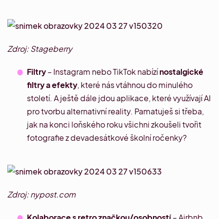
Zdroj: Stageberry
Filtry
– Instagram nebo TikTok nabízí
nostalgické
filtry a efekty
, které nás vtáhnou do minulého
století. A ještě dále jdou aplikace, které využívají AI
pro tvorbu alternativní reality. Pamatuješ si třeba,
jak na konci loňského roku všichni zkoušeli tvořit
fotografie z devadesátkové
školní ročenky
?
Zdroj: nypost.com
Kolaborace s retro značkou/osobností
– Airbnb