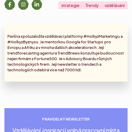
strategie
Trendy
vzdělávání
Pavlína spoluzaložila vzdělávací platformy #HolkyzMarketingu a
#HolkyzByznysu. Je mentorkou Google for Startups pro
Evropu a Afriku a v mnoha dalších akcelerátorech. Její
trendforecasting agentura TrendBrews konzultuje budoucnost
nejen firmám z Fortune500. Je v Advisory Boardu různých
technologických firem. Její
newsletter
o trendech a
technologiích odebírá více než 7000 lidí.
PRAVIDELNÝ NEWSLETTER
Vzdělávání, inspiraci i volná pracovní místa