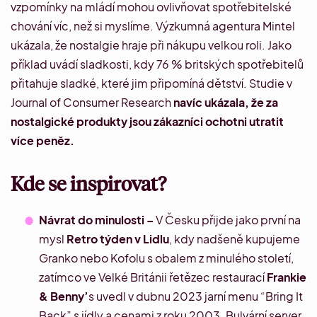
vzpomínky na mládí mohou ovlivňovat spotřebitelské
chování víc, než si myslíme. Výzkumná agentura
Mintel
ukázala, že nostalgie hraje při nákupu velkou roli. Jako
příklad uvádí sladkosti, kdy 76 % britských spotřebitelů
přitahuje sladké, které jim
připomíná dětství. Studie v
Journal of Consumer Research
navíc ukázala, že za
nostalgické produkty jsou zákazníci ochotni utratit
více peněz.
Kde se inspirovat?
Návrat do minulosti
–
V Česku přijde jako první na
mysl
Retro týden v Lidlu
, kdy nadšeně kupujeme
Granko nebo Kofolu s obalem z minulého století,
zatímco ve Velké Británii řetězec restaurací
Frankie
& Benny’
s
uvedl v dubnu 2023 jarní menu “Bring It
Back”
s jídly a cenami z roku 2003. Bulvární server