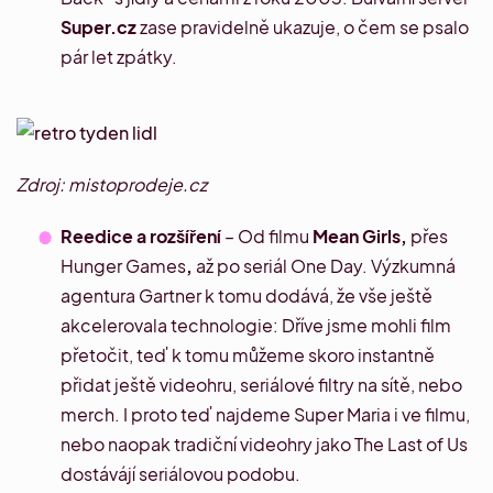
Super.cz
zase pravidelně ukazuje, o čem se psalo
pár let zpátky.
Zdroj: mistoprodeje.cz
Reedice a rozšíření
– Od filmu
Mean Girls
,
přes
Hunger Games
,
až po seriál
One Day
. Výzkumná
agentura Gartner k tomu dodává, že vše ještě
akcelerovala technologie: Dříve jsme mohli film
přetočit, teď k tomu můžeme skoro instantně
přidat ještě videohru, seriálové filtry na sítě, nebo
merch. I proto teď najdeme Super Maria i
ve filmu
,
nebo naopak tradiční videohry jako
The Last of Us
dostávájí seriálovou podobu.