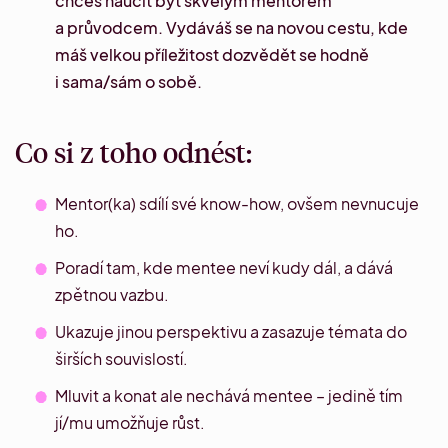
chceš naučit být skvělým mentorem
a průvodcem. Vydáváš se na novou cestu, kde
máš velkou příležitost dozvědět se hodně
i sama/sám o sobě.
Co si z toho odnést:
Mentor(ka) sdílí své know-how, ovšem nevnucuje
ho.
Poradí tam, kde mentee neví kudy dá
l
, a dává
zpětnou vazbu.
Ukazuje jinou perspektivu a zasazuje témata do
širších souvislostí.
Mluvit a konat ale nechává mentee – jedině tím
jí/mu umožňuje růst.