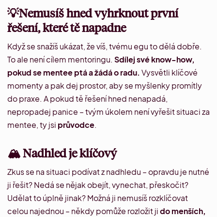
💡Nemusíš hned vyhrknout první
řešení, které tě napadne
Když se snažíš ukázat, že víš, tvému egu to dělá dobře.
To ale není cílem mentoringu.
Sdílej své know-how,
pokud se mentee ptá a žádá o radu.
Vysvětli klíčové
momenty a pak dej prostor, aby se myšlenky promítly
do praxe. A pokud tě řešení hned nenapadá,
nepropadej panice – tvým úkolem není vyřešit situaci za
mentee, ty jsi
průvodce
.
🏔️ Nadhled je klíčový
Zkus se na situaci podívat z nadhledu – opravdu je nutné
ji řešit? Nedá se nějak obejít, vynechat, přeskočit?
Udělat to úplně jinak? Možná ji nemusíš rozklíčovat
celou najednou – někdy pomůže rozložit ji
do menších,