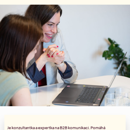
Najdi si vysněnou práci.
Kontakty
Aktuální Miniakademie
Letní Akademie marketingu
Letní marketingový náskok
Dárkové poukazy
Aktuální články
Minikonference
Zjisti, co hýbe světem marketingu.
Přehled Akademií
Konference #HolkyzMarketingu
Slovníček pozic
Zorientuj se v marketingových pozicích.
Akademie sociálních sítí
Aktuální networkingová setkání
Specializace: Social media
Akademie account managementu
Specializace: Account management
Akademie AI v marketingu
Strategická implementace AI v marketingu
Je konzultantka a
expertka na B2B komunikaci
. Pomáhá