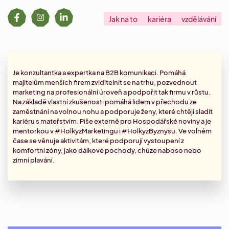
Jak na to
kariéra
vzdělávání
Je konzultantka a
expertka na B2B komunikaci
. Pomáhá
majitelům menších firem zviditelnit se na trhu, pozvednout
marketing na profesionální úroveň a podpořit tak firmu v růstu.
Na základě vlastní zkušenosti pomáhá lidem v přechodu ze
zaměstnání na volnou nohu a podporuje ženy, které chtějí sladit
kariéru s mateřstvím. Píše externě pro Hospodářské noviny a je
mentorkou v #HolkyzMarketingu i #HolkyzByznysu. Ve volném
čase se věnuje aktivitám, které podporují vystoupení z
komfortní zóny, jako dálkové pochody, chůze naboso nebo
zimní plavání.