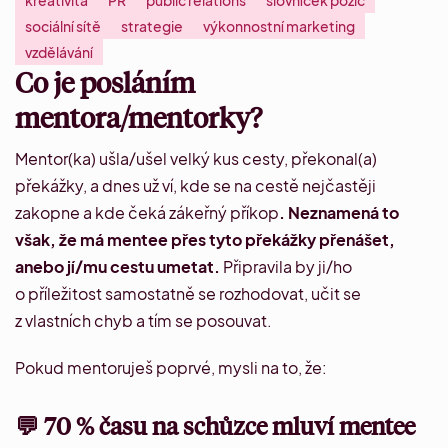
kreativita
PR
public relations
slovníček pozic
sociální sítě
strategie
výkonnostní marketing
vzdělávání
Co je posláním
mentora/mentorky?
Mentor(ka) ušla/ušel velký kus cesty, překonal(a)
překážky, a dnes už ví, kde se na cestě nejčastěji
zakopne a kde čeká zákeřný příkop
. Neznamená to
však, že má mentee přes tyto překážky přenášet,
anebo jí/mu cestu umetat.
Připravila by ji/ho
o příležitost samostatně se rozhodovat, učit se
z vlastních chyb a tím se posouvat.
Pokud mentoruješ poprvé, mysli na to, že:
💬 70 % času na schůzce mluví mentee