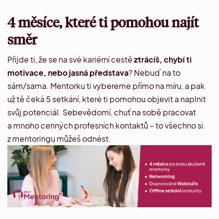
4 měsíce, které ti pomohou najít
směr
Přijde ti, že se na své kariérní cestě
ztrácíš, chybí ti
motivace, nebo jasná představa
?
Nebuď na to
sám/sama
. Mentorku ti vybereme přímo na míru, a pak
už tě čeká 5 setkání, které ti pomohou objevit a naplnit
svůj potenciál. Sebevědomí, chuť na sobě pracovat
a mnoho cenných profesních kontaktů – to všechno si
z mentoringu můžeš odnést.