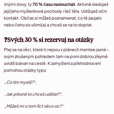
Jinými slovy, ty
70 % času nasloucháš
. Aktivně sleduješ
její/jeho myšlenkové pochody i řeč těla. Udržuješ oční
kontakt. Občas si můžeš poznamenat, co tě zaujalo
nebo čeho sis všiml(a) a chceš se na to doptat.
❓Svých 30 % si rezervuj na otázky
Ptej se na věci, které ti nejsou v plánech mentee jasné –
svým zkušeným pohledem tam na první dobrou zřejmě
uvidíš balvan na cestě. K zamyšlení a přehodnocení
pomohou otázky typu:
„Co tím myslíš?“,
„Jak přesně to chceš udělat?“,
„Můžeš mi o tom říct něco víc?“.