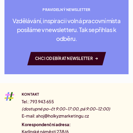
PRAVIDELNÝ NEWSLETTER
Vzdělávání, inspiraci i volná pracovní místa
posíláme v newsletteru. Tak se přihlas k
odběru.
→
CHCI ODEBÍRAT NEWSLETTER
KONTAKT
Tel.: 793 943 655
(dostupné po–čt 9:00–17:00, pá 9:00–12:00)
E-mail:
ahoj@holkyzmarketingu.cz
Korespondenční adresa:
Karlínské náměstí 238/6