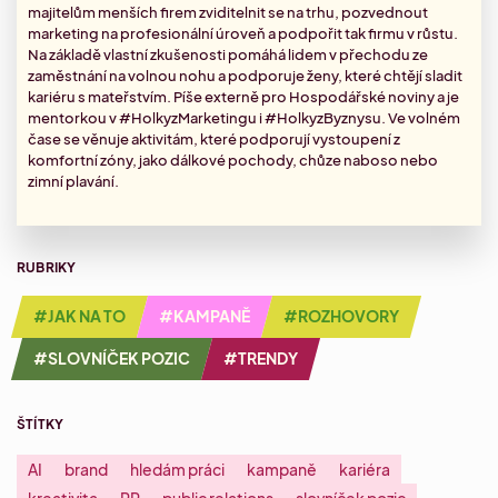
majitelům menších firem zviditelnit se na trhu, pozvednout
marketing na profesionální úroveň a podpořit tak firmu v růstu.
Na základě vlastní zkušenosti pomáhá lidem v přechodu ze
zaměstnání na volnou nohu a podporuje ženy, které chtějí sladit
kariéru s mateřstvím. Píše externě pro Hospodářské noviny a je
mentorkou v #HolkyzMarketingu i #HolkyzByznysu. Ve volném
čase se věnuje aktivitám, které podporují vystoupení z
komfortní zóny, jako dálkové pochody, chůze naboso nebo
zimní plavání.
RUBRIKY
#JAK NA TO
#KAMPANĚ
#ROZHOVORY
#SLOVNÍČEK POZIC
#TRENDY
ŠTÍTKY
AI
brand
hledám práci
kampaně
kariéra