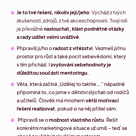
Je to tvé řešení, nikoliv její/jeho
. Vychází z tvých
zkušeností, zdrojů, z tvé akceschopnosti. Tvojí rolí
je převážně
naslouchat, klást podnětné otázky
a rady udílet velmi uvážlivě.
Připravíš ji/ho o
radost z vítězství
. Vezmeš jí/mu
prostor pro růst a také pocit sebevědomí, který
s tím přichází. I
zvyšování sebehodnoty je
důležitou součástí mentoringu.
Věta, která začíná „Udělej to takhle….“ nápadně
připomíná to, co jsme v dětství slýchali od rodičů
a učitelů. Člověk má mnohem
větší motivaci
řešení realizovat
, pokud si na něj přišel sám.
Připravíš se o
možnost vlastního růstu
. Řešit
konkrétní marketingové situace už umíš – teď se