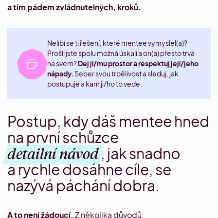
a tím pádem zvládnutelných, kroků.
Nelíbí se ti řešení, které mentee vymyslel(a)?
Prošli jste spolu možná úskalí a on(a) přesto trvá
na svém?
Dej jí/mu prostor a respektuj její/jeho
nápady.
Seber svou trpělivost a sleduj, jak
postupuje a kam ji/ho to vede.
Postup, kdy dáš mentee hned
na první schůzce
detailní návod
, jak snadno
a rychle dosáhne cíle, se
nazývá páchání dobra.
A to není žádoucí.
Z několika důvodů: