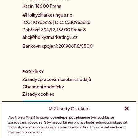
Karlín, 186 00 Praha
#HolkyzMarketingu s.r.o.
IČO: 10963626 | DIČ: CZ10963626
Pobřežní 394/12, 186 00 Praha 8
ahoj@holkyzmarketingu.cz
Bankovní spojení: 201906116/5500
PODMÍNKY
Zásady zpracování osobních údajů
Obchodní podmínky
Zásady cookies
Zase ty Cookies
Aby ti web #HzM fungoval co nejlépe, potřebujeme tvůj souhlas se
zpracováním cookies. S tvým souhlasem pro nás bude jednodušší ukazovat
SLEDUJTE NÁS
ti obsah, který tě opravdu zajímá a neobtěžovat tě s tím, co vidět nechceš.
Nastavení předvoleb