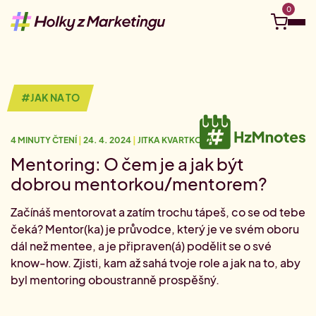
0
Objevuj
#JAK NA TO
Kurzy a eventy
4 MINUTY ČTENÍ
|
24. 4. 2024
|
JITKA KVARTKOVÁ
Kariérní kompas
Ucelené Akademie
Tvá vzdělávací cesta na míru
Mentoring: O čem je a jak být
Nejbližší live webináře
dobrou mentorkou/mentorem?
Připoj se online odkudkoliv.
Pro firmy
Kariérní cesta: Social media
Začínáš mentorovat a zatím trochu tápeš, co se od tebe
Vydej se na cestu social media
Juniorní Akademie
čeká? Mentor(ka) je průvodce, který je ve svém oboru
Videokurzy
Vstupenka do marketingu
#HzMhrdost
Tvé téma, tvé tempo.
Firemní vzdělávání
dál než mentee, a je připraven(á) podělit se o své
Kariérní cesta: Digitální marketing
know-how. Zjisti, kam až sahá tvoje role a jak na to, aby
Hledám do týmu
Vydej se na cestu digitálu
Akademie pro marketingové manažer(k)y
byl mentoring oboustranně prospěšný.
Půlroční permanentka na školení
O nás
Staň se klientem Akademie
0
Akademie pro pokročilé
Jedno rozhodnutí, půl roku vzdělávání.
#HzM Merch
Volné pozice v marketingu