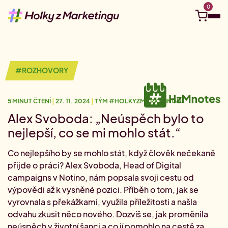
0
Objevuj
#ROZHOVORY
Kurzy a eventy
5 MINUT ČTENÍ
|
27. 11. 2024
|
TÝM #HOLKYZMARKETINGU
Kariérní kompas
Ucelené Akademie
Tvá vzdělávací cesta na míru
Alex Svoboda: „Neúspěch bylo to
Nejbližší live webináře
nejlepší, co se mi mohlo stát.“
Připoj se online odkudkoliv.
Pro firmy
Kariérní cesta: Social media
Co nejlepšího by se mohlo stát, když člověk nečekaně
Vydej se na cestu social media
Juniorní Akademie
přijde o práci? Alex Svoboda, Head of Digital
Videokurzy
Vstupenka do marketingu
#HzMhrdost
Tvé téma, tvé tempo.
Firemní vzdělávání
campaigns v Notino, nám popsala svoji cestu od
Kariérní cesta: Digitální marketing
výpovědi až k vysněné pozici. Příběh o tom, jak se
Hledám do týmu
Vydej se na cestu digitálu
Akademie pro marketingové manažer(k)y
vyrovnala s překážkami, využila příležitosti a našla
Půlroční permanentka na školení
O nás
Staň se klientem Akademie
0
Akademie pro pokročilé
Jedno rozhodnutí, půl roku vzdělávání.
odvahu zkusit něco nového. Dozvíš se, jak proměnila
#HzM Merch
Volné pozice v marketingu
neúspěch v životní šanci a co jí pomohlo na cestě za