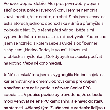
Pohovor dopadl dobře. Ale i přes první dobrý dojem
z lidí, popisu práce i svého výkonu jsem se nemohla
zbavit pocitu, že to není to, co chci. Stála jsem zrovna na
eskalátorech jednoho obchoďáku v Brně a přemýšlela,
co budu dělat. Bylo těsně před Vánoci, běžela mi
výpovědní lhůta a moc času už mi nezbývalo. Zadumaně
jsem se rozhlédla kolem sebe a uviděla obří banner
s nápisem „Notino, Today is yours“. Hlavou mi
probleskla myšlenka: „Co kdybych se zkusila podívat
na Notino, třeba někoho hledají.
Ještě na eskalátoru jsem si vygooglila Notino, najela na
kariérní stránky a k mému obrovskému překvapení
a nadšení tam našla pozici s názvem Senior PPC
specialist. V popisu pozice bylo uvedeno, že se budu
moci věnovat nejen PPC kampaním, ale navíc dostanu
na starosti i 4členný tým. Zkušenosti s vedením lidí jsou