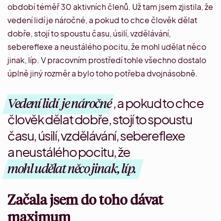
období téměř 30 aktivních členů. Už tam jsem zjistila, že
vedení lidí je náročné, a pokud to chce člověk dělat
dobře, stojí to spoustu času, úsilí, vzdělávání,
sebereflexe a neustálého pocitu, že mohl udělat něco
jinak, líp. V pracovním prostředí tohle všechno dostalo
úplně jiný rozměr a bylo toho potřeba dvojnásobně.
Vedení lidí
je náročné
, a pokud to chce
člověk dělat dobře, stojí to spoustu
času, úsilí, vzdělávání, sebereflexe
a neustálého pocitu, že
mohl udělat něco jinak, líp.
Začala jsem do toho dávat
maximum