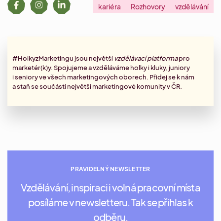
kariéra
Rozhovory
vzdělávání
#HolkyzMarketingu jsou největší
vzdělávací platforma
pro
marketér(k)y. Spojujeme a vzděláváme holky i kluky, juniory
i seniory ve všech marketingových oborech. Přidej se k nám
a staň se součástí největší marketingové komunity v ČR.
PRAVIDELNÝ NEWSLETTER
Vzdělávání, inspiraci i volná pracovní místa
posíláme v newsletteru. Tak se přihlas k
odběru.