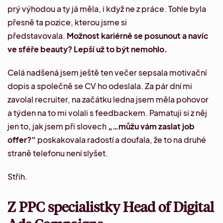
prý výhodou a ty já měla, i když ne z práce. Tohle byla
přesně ta pozice, kterou jsme si
představovala.
Možnost kariérně se posunout a navíc
ve sféře beauty? Lepší už to být nemohlo.
Celá nadšená jsem ještě ten večer sepsala motivační
dopis a společně se CV ho odeslala. Za pár dní mi
zavolal recruiter, na začátku ledna jsem měla pohovor
a týden na to mi volali s feedbackem. Pamatuji si z něj
jen to, jak jsem při slovech
„…můžu vám zaslat job
offer?“
poskakovala radostí a doufala, že to na druhé
straně telefonu není slyšet.
Střih.
Z PPC specialistky Head of Digital