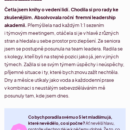
Četla jsem knihy o vedení lidí. Chodila si pro rady ke
zkušenějším. Absolvovala roční firemní leadership
akademii.
Přemýšlela nad každým 1:1 sezením
i týmovým meetingem, otáčela si je v hlavě z různých
stran a hledala u sebe prostor pro zlepšení. Ze seniora
jsem se postupně posunula na team leadera. Radila se
s kolegy, kteří byli na stejné pozici jako já, jen v jiných
týmech. Zažila si se svým týmem úspěchy i neúspěchy,
příjemné situace i ty, které bych znovu zažít nechtěla.
Dny a měsíce utíkaly jako voda a každodenní praxe
v kombinaci s neustálým sebevzděláváním mě
posunuly tam, kde jsem dnes.
Co bych poradila svému o 5 let mladšímu já,
které nevědělo, co si počne?
Ať nevěší hlavu,
protože všechno zlé je k něčemu dobré. Že to, co