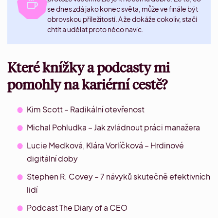
se dnes zdá jako konec světa, může ve finále být
obrovskou příležitostí. A že dokáže cokoliv, stačí
chtít a udělat proto něco navíc.
Které knížky a podcasty mi
pomohly na kariérní cestě?
Kim Scott – Radikální otevřenost
Michal Pohludka – Jak zvládnout práci manažera
Lucie Medková, Klára Vorlíčková – Hrdinové
digitální doby
Stephen R. Covey – 7 návyků skutečně efektivních
lidí
Podcast The Diary of a CEO