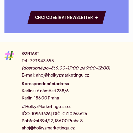
→
CHCI ODEBÍRAT NEWSLETTER
KONTAKT
Tel.: 793 943 655
(dostupné po–čt 9:00–17:00, pá 9:00–12:00)
E-mail:
ahoj@holkyzmarketingu.cz
Korespondenční adresa:
Karlínské náměstí 238/6
Karlín, 186 00 Praha
#HolkyzMarketingu s.r.o.
IČO: 10963626 | DIČ: CZ10963626
Pobřežní 394/12, 186 00 Praha 8
ahoj@holkyzmarketingu.cz