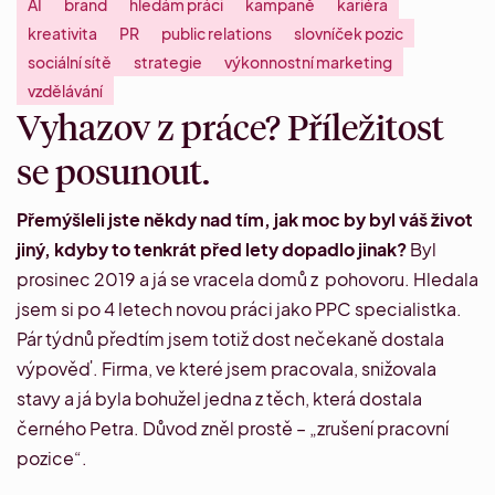
AI
brand
hledám práci
kampaně
kariéra
kreativita
PR
public relations
slovníček pozic
sociální sítě
strategie
výkonnostní marketing
vzdělávání
Vyhazov z práce? Příležitost
se posunout.
Přemýšleli jste někdy nad tím, jak moc by byl váš život
jiný, kdyby to tenkrát před lety dopadlo jinak?
Byl
prosinec 2019 a já se vracela domů z pohovoru. Hledala
jsem si po 4 letech novou práci jako PPC specialistka.
Pár týdnů předtím jsem totiž dost nečekaně dostala
výpověď. Firma, ve které jsem pracovala, snižovala
stavy a já byla bohužel jedna z těch, která dostala
černého Petra. Důvod zněl prostě – „zrušení pracovní
pozice“.