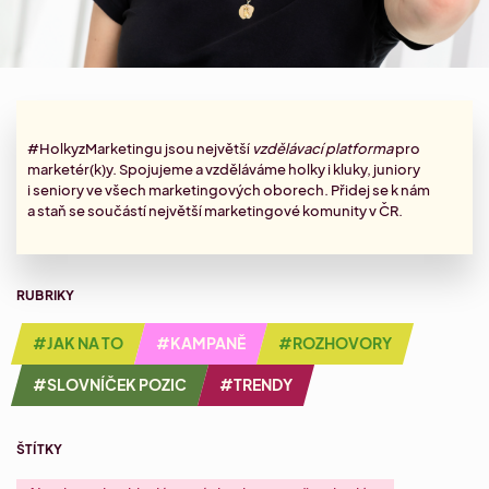
#HolkyzMarketingu jsou největší
vzdělávací platforma
pro
marketér(k)y. Spojujeme a vzděláváme holky i kluky, juniory
i seniory ve všech marketingových oborech. Přidej se k nám
a staň se součástí největší marketingové komunity v ČR.
RUBRIKY
#JAK NA TO
#KAMPANĚ
#ROZHOVORY
#SLOVNÍČEK POZIC
#TRENDY
ŠTÍTKY