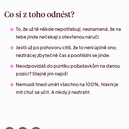
Co si z toho odnést?
To, že už tě někde nepotřebují, neznamená, že na
tebe jinde nečekají s otevřenou náručí.
Jestli už po pohovoru cítíš, že to není úplně ono,
neztrácej zbytečně čas a poohlídni se jinde.
Neodpovídáš do puntíku požadavkům na danou
pozici? Stejně jim napiš!
Nemusíš hned umět všechno na 100%, hlavní je
mít chuť se učit. A nikdy ji neztratit.