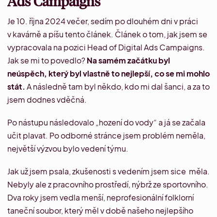
Ads Campaigns
Je 10. října 2024 večer, sedím po dlouhém dni v práci
v kavárně a píšu tento článek. Článek o tom, jak jsem se
vypracovala na pozici Head of Digital Ads Campaigns.
Jak se mi to povedlo?
Na samém začátku byl
neúspěch, který byl vlastně to nejlepší, co se mi mohlo
stát.
A následně tam byl někdo, kdo mi dal šanci, a za to
jsem dodnes vděčná.
Po nástupu následovalo „hození do vody“ a já se začala
učit plavat. Po odborné stránce jsem problém neměla,
největší výzvou bylo vedení týmu.
Jak už jsem psala, zkušenosti s vedením jsem sice měla.
Nebyly ale z pracovního prostředí, nýbrž ze sportovního.
Dva roky jsem vedla menší, neprofesionální folklorní
taneční soubor, který měl v době našeho nejlepšího