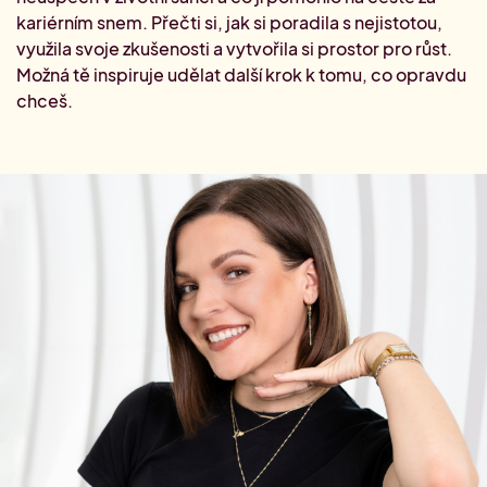
Najdi si vysněnou práci.
Kontakty
kariérním snem. Přečti si, jak si poradila s nejistotou,
Aktuální Miniakademie
Letní Akademie marketingu
Letní marketingový náskok
využila svoje zkušenosti a vytvořila si prostor pro růst.
Dárkové poukazy
Možná tě inspiruje udělat další krok k tomu, co opravdu
Aktuální články
Minikonference
Zjisti, co hýbe světem marketingu.
chceš.
Přehled Akademií
Konference #HolkyzMarketingu
Slovníček pozic
Zorientuj se v marketingových pozicích.
Akademie sociálních sítí
Aktuální networkingová setkání
Specializace: Social media
Akademie account managementu
Specializace: Account management
Akademie AI v marketingu
Strategická implementace AI v marketingu